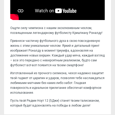
Ощути силу чемпиона с нашим эксклюзивным чехлом,
посвященным легендарному футболисту Криштиану Роналду!
Привнеси частичку футбольного духа в свою повседневную
жизнь с этим уникальным чехлом. Яркий и детальный принт
изображает Роналду в момент триумфа, вдохновляя на
достижение новых вершин. Каждый удар мяча, каждый взгляд
– все это передано с невероятным реализмом, будто сам
футболист вот-вот появится на твоем смартфоне!
Изготовленный из прочного силикона, чехол надежно защитит
твой гаджет от царапин и ударов, позволяя тебе наслаждаться
любимыми матчами без каких-либо забот. Гладкая
поверхность и идеальное прилегание обеспечат комфортное
использование.
Пусть твой Редми Ноут 12 (5Джи) станет твоим талисманом,
который будет вдохновлять на победы в любом деле!
Отзывов пока нет, станьте первым!