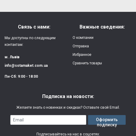
Форм-фактор:
накладка
Напишите отзыв или мнение
Материал:
силикон
Связь с нами:
Важные сведения:
Защита:
от ударов,
О компании
Мы доступны по следующим
царапин, потертостей
контактам:
Отправка
Избранное
Качество:
яркая, четкая
м. Львів
картинка
Сравнить товары
info@sotamaket.com.ua
Особенности:
возможна печать
★
★
★
★
★
Пн-Сб: 9:00 - 18:00
собственной картинки
Опубликовать
Печать:
двухслойная УФ
Подписка на новости:
(влагостойкая, гибкая)
Желаете знать о новинках и скидках? Оставьте свой Email.
Срок изготовления:
2-3 рабочих дня
Email
Оформить
подписку
Гарантия:
3 месяца
Подписывайтесь на нас в соцсетях: