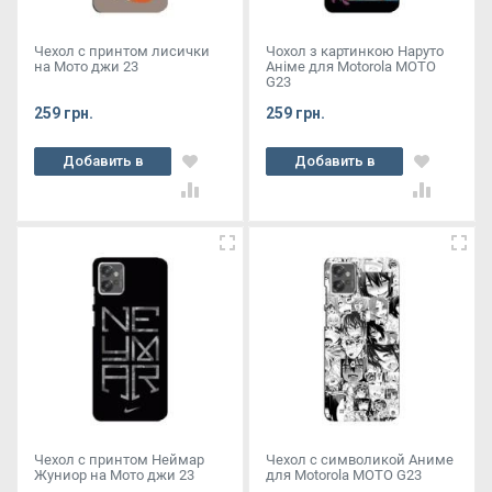
Чехол с принтом лисички
Чохол з картинкою Наруто
на Мото джи 23
Аніме для Motorola MOTO
G23
259 грн.
259 грн.
Добавить в
Добавить в
корзину
корзину
Чехол с принтом Неймар
Чехол с символикой Аниме
Жуниор на Мото джи 23
для Motorola MOTO G23