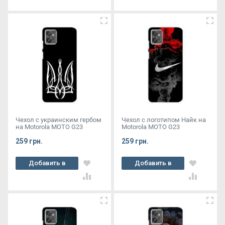
Чехол с украинским гербом
Чехол с логотипом Найк на
на Motorola MOTO G23
Motorola MOTO G23
259 грн.
259 грн.
Добавить в
Добавить в
корзину
корзину