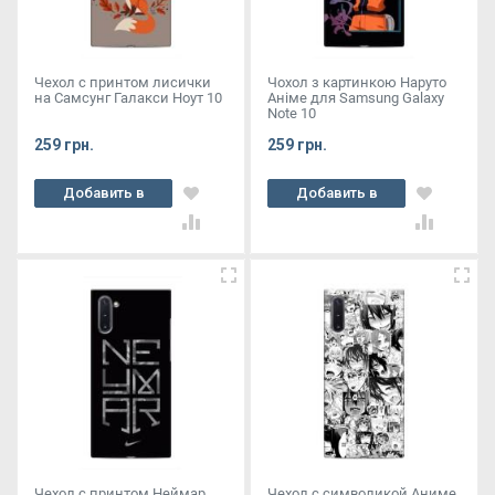
Чехол с принтом лисички
Чохол з картинкою Наруто
на Самсунг Галакси Ноут 10
Аніме для Samsung Galaxy
Note 10
259 грн.
259 грн.
Добавить в
Добавить в
корзину
корзину
Чехол с принтом Неймар
Чехол с символикой Аниме