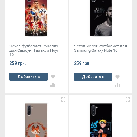
Чехол футболист Роналду
Чехол Месси футболист для
для Самсунг Галакси Ноут
Samsung Galaxy Note 10
10
259 грн.
259 грн.
Добавить в
Добавить в
корзину
корзину