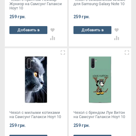
Жуниор на Самсунг Галакси
для Samsung Galaxy Note 10
Ноут 10
259 грн.
259 грн.
Добавить в
Добавить в
корзину
корзину
Чехол с милыми котиками
Чехол с брендом Луи Витон
на Самсунг Галакси Ноут 10
на Самсунг Галакси Ноут 10
259 грн.
259 грн.