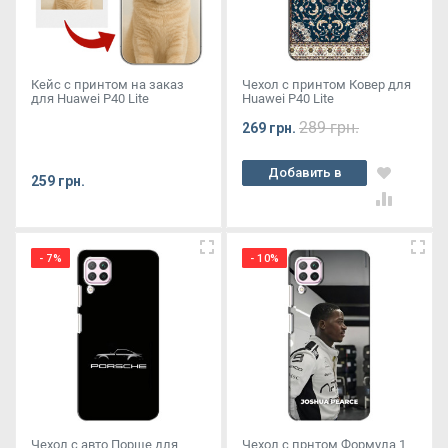
Кейс с принтом на заказ
Чехол с принтом Ковер для
для Huawei P40 Lite
Huawei P40 Lite
289 грн.
269 грн.
Добавить в
259 грн.
корзину
- 7%
- 10%
Чехол с авто Порше для
Чехол с прнтом Формула 1