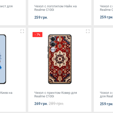
лист для
Чехол с логотипом Найк на
Чехол с
Realme C100i
Realme C
259 грн
259 грн.
- 7%
 Киев на
Чехол с принтом Ковер для
Чохол з
Realme C100i
для Real
289 грн.
269 грн.
259 грн