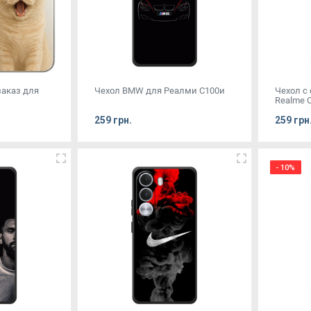
заказ для
Чехол BMW для Реалми С100и
Чехол с
Realme C
259 грн.
259 грн
- 10%