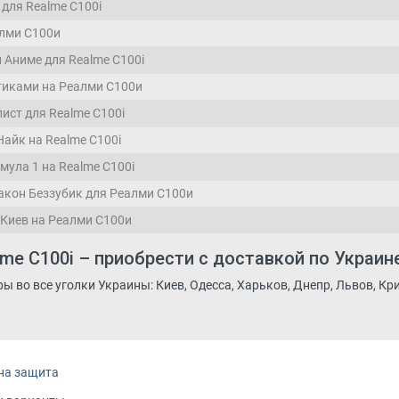
 для Realme C100i
лми С100и
 Аниме для Realme C100i
тиками на Реалми С100и
ист для Realme C100i
Найк на Realme C100i
мула 1 на Realme C100i
акон Беззубик для Реалми С100и
 Киев на Реалми С100и
me C100i – приобрести с доставкой по Украин
 во все уголки Украины: Киев, Одесса, Харьков, Днепр, Львов, Кри
на защита