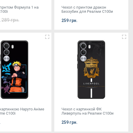
 прнтом Формула 1 на
Чехол с принтом дракон
100i
Беззубик для Реалми С100и
289 грн.
.
259 грн.
 картинкою Наруто Аніме
Чехол с картинкой ФК
me C100i
Ливерпуль на Реалми С100и
.
259 грн.