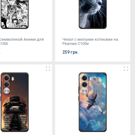
 символикой Аниме для
Чехол с милыми котиками на
100i
Реалми С100и
.
259 грн.