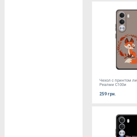
Чехол с принтом л
Реалми С100и
259 грн.