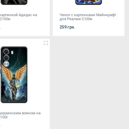
 картинкой Адидас на
Чехол с картинками Майнкрафт
С100и
для Реалми С100и
.
259 грн.
 украинским воином на
100i
.