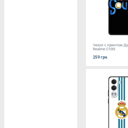
Чехол с принтом Д
Realme C100i
259 грн.