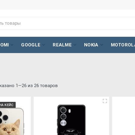
AOMI
GOOGLE
REALME
NOKIA
MOTOROL
казано 1—26 из 26 товаров
НА КЕЙС