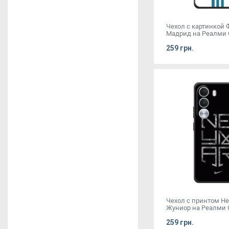
Чехол с картинкой 
Мадрид на Реалми 
259 грн.
Чехол с принтом Н
Жуниор на Реалми 
259 грн.