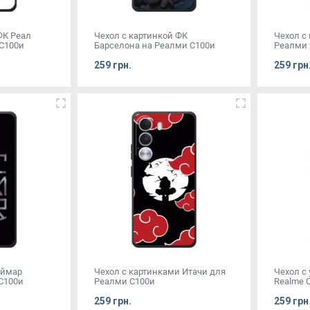
ФК Реал
Чехол с картинкой ФК
Чехол с
С100и
Барселона на Реалми С100и
Реалми 
259 грн.
259 грн
еймар
Чехол с картинками Итачи для
Чехол с
С100и
Реалми С100и
Realme C
259 грн.
259 грн