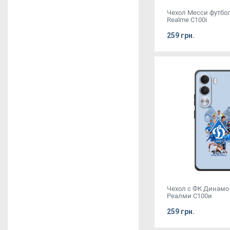
Чехол Месси футбо
Realme C100i
259 грн.
Чехол с ФК Динамо
Реалми С100и
259 грн.