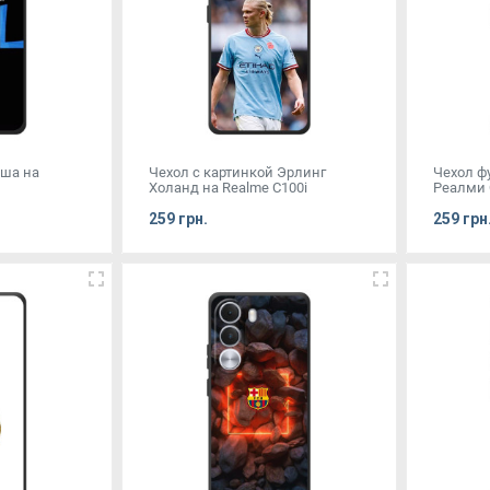
уша на
Чехол с картинкой Эрлинг
Чехол ф
Холанд на Realme C100i
Реалми 
259 грн.
259 грн