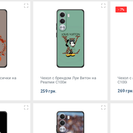
- 7%
исички на
Чехол с брендом Луи Витон на
Чехол с
Реалми С100и
C100i
269 грн
259 грн.