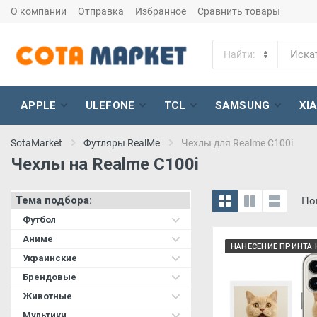
О компании
Отправка
Избранное
Сравнить товары
APPLE
ULEFONE
TCL
SAMSUNG
XI
SotaMarket
Футляры RealMe
Чехлы для Realme C100i
Чехлы на Realme C100i
Тема подбора:
По
Футбол
Аниме
НАНЕСЕНИЕ ПРИНТА 
Украинские
Брендовые
Животные
Мультики