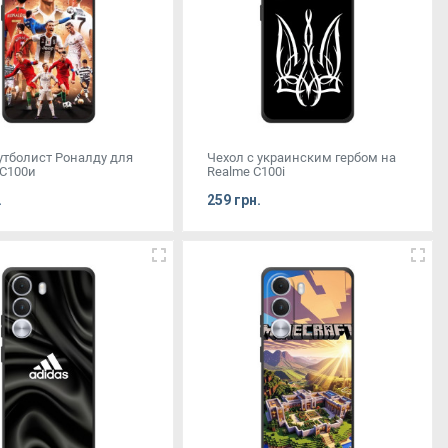
утболист Роналду для
Чехол с украинским гербом на
С100и
Realme C100i
.
259 грн.