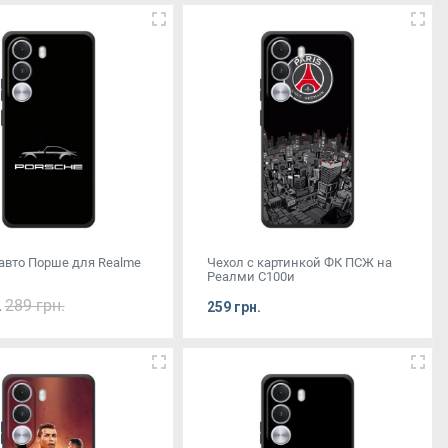
 авто Порше для Realme
Чехол с картинкой ФК ПСЖ на
Реалми С100и
289 грн.
.
259 грн.