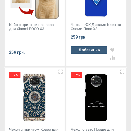
Кейс с принтом на заказ
Чехол с ФК Динамо Киев на
для Xiaomi POCO X3
Сяоми Поко X3
259 грн.
Добавить в
259 грн.
корзину
- 7%
- 7%
Чехол с принтом Ковер для
Чехол с авто Порше для