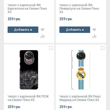
Чехол с картинкой ФК
Чехол с картинкой ФК
Барселона на Сяоми Поко
Ливерпуль на Сяоми Поко
X3
X3
259 грн.
259 грн.
Добавить в
Добавить в
корзину
корзину
Чехол с картинкой ФК ПСЖ
Чехол с картинкой ФК Реал
на Сяоми Поко X3
Мадрид на Сяоми Поко X3
259 грн.
259 грн.