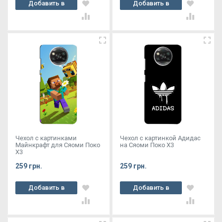
Добавить в
Добавить в
корзину
корзину
Чехол с картинками
Чехол с картинкой Адидас
Майнкрафт для Сяоми Поко
на Сяоми Поко X3
X3
259 грн.
259 грн.
Добавить в
Добавить в
корзину
корзину