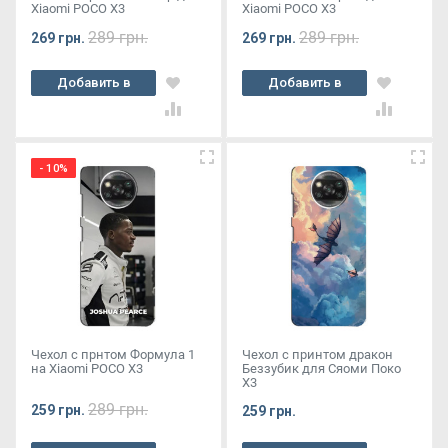
Xiaomi POCO X3
Xiaomi POCO X3
289 грн.
289 грн.
269 грн.
269 грн.
Добавить в
Добавить в
корзину
корзину
- 10%
Чехол с прнтом Формула 1
Чехол с принтом дракон
на Xiaomi POCO X3
Беззубик для Сяоми Поко
X3
289 грн.
259 грн.
259 грн.