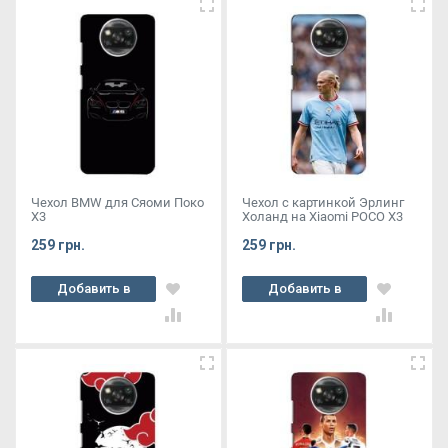
Чехол BMW для Сяоми Поко
Чехол с картинкой Эрлинг
X3
Холанд на Xiaomi POCO X3
259 грн.
259 грн.
Добавить в
Добавить в
корзину
корзину