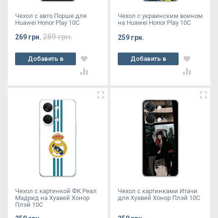
Чехол с авто Порше для
Чехол с украинским воином
Huawei Honor Play 10C
на Huawei Honor Play 10C
289 грн.
269 грн.
259 грн.
Добавить в
Добавить в
корзину
корзину
Чехол с картинкой ФК Реал
Чехол с картинками Итачи
Мадрид на Хуавей Хонор
для Хуавей Хонор Плэй 10С
Плэй 10С