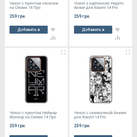
Чехол с принтом лисички
Чохол з картинкою Наруто
на Сяоми 14 Про
Аніме для Xiaomi 14 Pro
259 грн.
259 грн.
Добавить в
Добавить в
корзину
корзину
Чехол с принтом Неймар
Чехол с символикой Аниме
Жуниор на Сяоми 14 Про
для Xiaomi 14 Pro
259 грн.
259 грн.