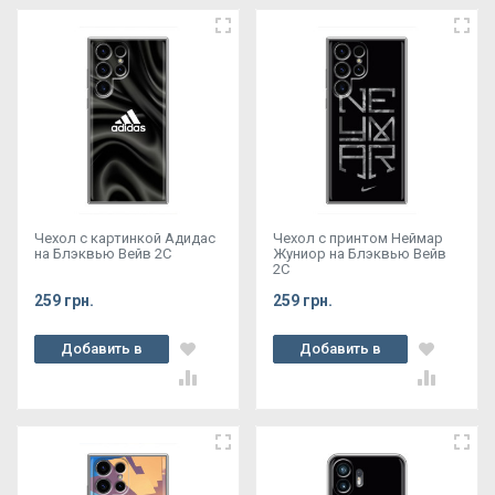
Чехол с картинкой Адидас
Чехол с принтом Неймар
на Блэквью Вейв 2С
Жуниор на Блэквью Вейв
2С
259 грн.
259 грн.
Добавить в
Добавить в
корзину
корзину