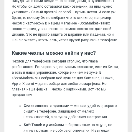
никуда. Он с нами везде — на работе, дома, в путешествиях.
Но чтобы он долго оставался как новенький, за ним нужно
ухаживать. Самый простой способ — купить чехол. И если уж
брать, то почему бы не выбрать что-то стильное, например,
чехол с картинкой? В нашем магазине «SotaMarket» таких
полно — ярких, уникальных, с возможностью создать свой
дизайн. Это не просто защита от царапин или падений, но и
шанс показать, кто ты есть, через крутой рисунок на телефоне.
Какие чехлы можно найти у нас?
Чехлов для телефонов сегодня столько, что глаза
разбегаются. Есть простые, есть замысловатые, есть из Китая,
а есть и наши, украинские, которые ничем не хуже. В
«SotaMarket» мы собрали всё лучшее для Samsung, Huawei,
Apple, Xiaomi — да и вообще для любого смартфона. Но
главная наша фишка — чехлы с картинками. Вот что мы
предлагаем:
Силиконовые с принтами
— мягкие, удобные, хорошо
сидят на телефоне. Защищают от мелких
неприятностей, а рисунок добавляет настроения.
Soft Touch с дизайном
— бархатистые на ощупь, не
липнут к рукам, не собирают отпечатки. И выглядят