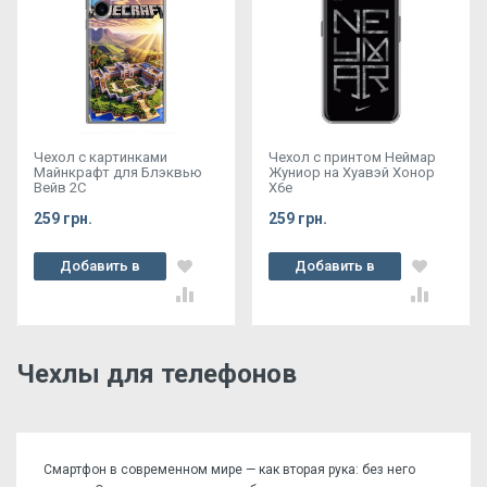
Чехол с картинками
Чехол с принтом Неймар
Майнкрафт для Блэквью
Жуниор на Хуавэй Хонор
Вейв 2С
Х6е
259 грн.
259 грн.
Добавить в
Добавить в
корзину
корзину
Чехлы для телефонов
Смартфон в современном мире — как вторая рука: без него