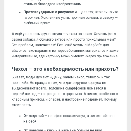
стильно благодаря изображениям.
Противоударные с рисунками
— для тех, кто вечно что-
то роняет. Усиленные углы, прочная основа, а сверху —
любимый принт.
А ещё у нас есть крутая штука — чехлы на заказ. Хочешь фото
своей собаки, любимого актёра или просто прикольный мем?
Без проблем, напечатаем! Есть ещё чехлы с MagSafe для
айфонов, эко-варианты из переработанных материалов и даже
интерактивные, где картинку можно менять через приложение.
Чехол — это необходимость или прихоть?
Бывает, люди думают: «Да ну, зачем чехол, телефон и так
прочный». Но правда в том, что даже крутые корпуса не
выдерживают всего. Половина смартфонов ломается в
первый же год — то трещина, то царапина. А чехол, особенно с
классным принтом, и спасёт, и настроение поднимет. Почему
стоит взять:
От падений
— телефон выскользнул, а чехол всё взял
на себя.
От царапин
— ключи в кармане больше не враг.