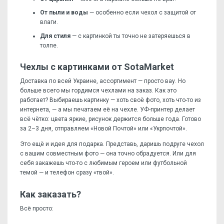
От пыли и воды
— особенно если чехол с защитой от
влаги.
Для стиля
— с картинкой ты точно не затеряешься в
толпе.
Чехлы с картинками от SotaMarket
Доставка по всей Украине, ассортимент — просто вау. Но
больше всего мы гордимся чехлами на заказ. Как это
работает? Выбираешь картинку — хоть своё фото, хоть что-то из
интернета, — а мы печатаем её на чехле. УФ-принтер делает
всё чётко: цвета яркие, рисунок держится больше года. Готово
за 2–3 дня, отправляем «Новой Почтой» или «Укрпочтой».
Это ещё и идея для подарка. Представь, даришь подруге чехол
с вашим совместным фото — она точно обрадуется. Или для
себя закажешь что-то с любимым героем или футбольной
темой — и телефон сразу «твой».
Как заказать?
Всё просто: