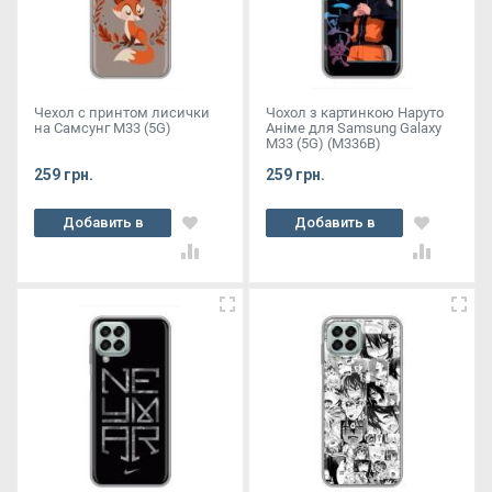
Чехол с принтом лисички
Чохол з картинкою Наруто
на Самсунг М33 (5G)
Аніме для Samsung Galaxy
M33 (5G) (M336B)
259 грн.
259 грн.
Добавить в
Добавить в
корзину
корзину