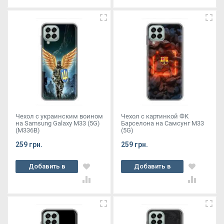
Чехол с украинским воином
Чехол с картинкой ФК
на Samsung Galaxy M33 (5G)
Барселона на Самсунг М33
(M336B)
(5G)
259 грн.
259 грн.
Добавить в
Добавить в
корзину
корзину