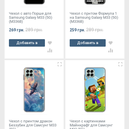
Чехол с авто Порше для
Чехол с прнтом Формула 1
Samsung Galaxy M33 (5G)
на Samsung Galaxy M33 (5G)
(M336B)
(M336B)
289 грн.
289 грн.
269 грн.
259 грн.
Добавить в
Добавить в
корзину
корзину
Чехол с принтом дракон
Чехол с картинками
Беззубик для Самсунг М33
Майнкрафт для Самсунг