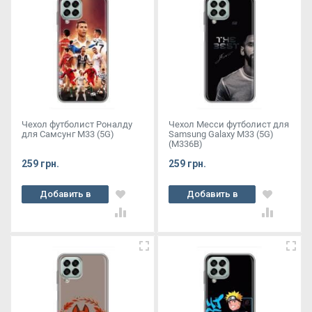
Чехол футболист Роналду
Чехол Месси футболист для
для Самсунг М33 (5G)
Samsung Galaxy M33 (5G)
(M336B)
259 грн.
259 грн.
Добавить в
Добавить в
корзину
корзину