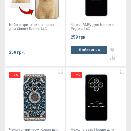
Кейс с принтом на заказ
Чехол BMW для Ксяоми
для Xiaomi Redmi 14C
Редми 14С
259 грн.
Добавить в
259 грн.
корзину
- 7%
- 7%
Чехол с принтом Ковер для
Чехол с авто Порше для