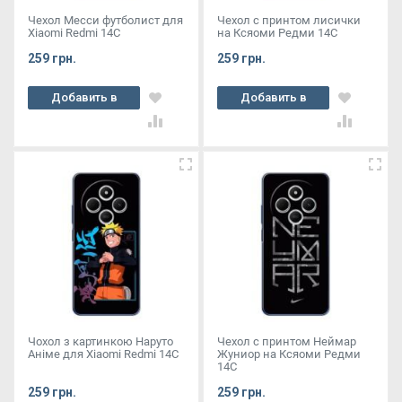
Чехол Месси футболист для
Чехол с принтом лисички
Xiaomi Redmi 14C
на Ксяоми Редми 14С
259 грн.
259 грн.
Добавить в
Добавить в
корзину
корзину
Чохол з картинкою Наруто
Чехол с принтом Неймар
Аніме для Xiaomi Redmi 14C
Жуниор на Ксяоми Редми
14С
259 грн.
259 грн.