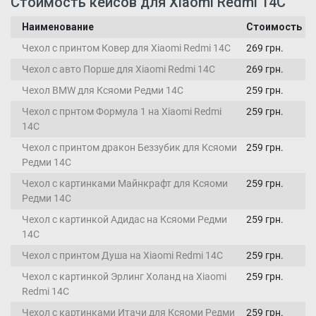
Стоимость кейсов для Xiaomi Redmi 14C
Наименование
Стоимость
Чехол с принтом Ковер для Xiaomi Redmi 14C
269 грн.
Чехол с авто Порше для Xiaomi Redmi 14C
269 грн.
Чехол BMW для Ксяоми Редми 14С
259 грн.
Чехол с прнтом Формула 1 на Xiaomi Redmi
259 грн.
14C
Чехол с принтом дракон Беззубик для Ксяоми
259 грн.
Редми 14С
Чехол с картинками Майнкрафт для Ксяоми
259 грн.
Редми 14С
Чехол с картинкой Адидас на Ксяоми Редми
259 грн.
14С
Чехол с принтом Душа на Xiaomi Redmi 14C
259 грн.
Чехол с картинкой Эрлинг Холанд на Xiaomi
259 грн.
Redmi 14C
Чехол с картинками Итачи для Ксяоми Редми
259 грн.