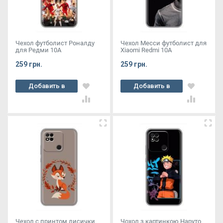
Чехол футболист Роналду
Чехол Месси футболист для
для Редми 10А
Xiaomi Redmi 10A
259 грн.
259 грн.
Добавить в
Добавить в
корзину
корзину
Чехол с принтом лисички
Чохол з картинкою Наруто