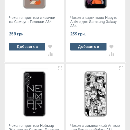
Чехол с принтом лисички
Чохол з картинкою Наруто
на Самсунг Гелекси А34
Аніме для Samsung Galaxy
A34
259 грн.
259 грн.
Добавить в
Добавить в
корзину
корзину
Чехол с принтом Неймар
Чехол с символикой Аниме
Жуниор на Самсунг Гелекси
для Samsung Galaxy A34