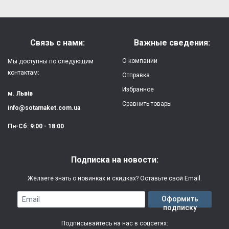
Форм-фактор:
накладка
Напишите отзыв или мнение
Материал:
силикон
Связь с нами:
Важные сведения:
Защита:
от ударов,
О компании
Мы доступны по следующим
царапин, потертостей
контактам:
Отправка
Избранное
Качество:
яркая, четкая
м. Львів
картинка
Сравнить товары
info@sotamaket.com.ua
Особенности:
возможна печать
★
★
★
★
★
Пн-Сб: 9:00 - 18:00
собственной картинки
Опубликовать
Печать:
двухслойная УФ
Подписка на новости:
(влагостойкая, гибкая)
Желаете знать о новинках и скидках? Оставьте свой Email.
Срок изготовления:
2-3 рабочих дня
Email
Оформить
подписку
Гарантия:
3 месяца
Подписывайтесь на нас в соцсетях: