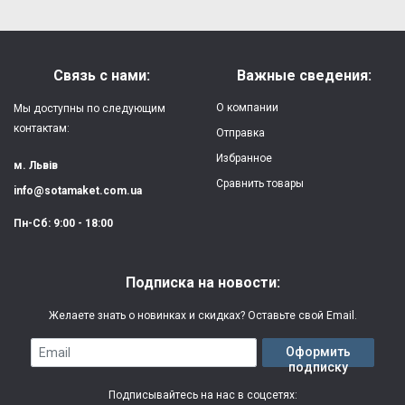
Форм-фактор:
накладка
Напишите отзыв или мнение
Материал:
силикон
Связь с нами:
Важные сведения:
Защита:
от ударов,
О компании
Мы доступны по следующим
царапин, потертостей
контактам:
Отправка
Избранное
Качество:
яркая, четкая
м. Львів
картинка
Сравнить товары
info@sotamaket.com.ua
Особенности:
возможна печать
★
★
★
★
★
Пн-Сб: 9:00 - 18:00
собственной картинки
Опубликовать
Печать:
двухслойная УФ
Подписка на новости:
(влагостойкая, гибкая)
Желаете знать о новинках и скидках? Оставьте свой Email.
Срок изготовления:
2-3 рабочих дня
Email
Оформить
подписку
Гарантия:
3 месяца
Подписывайтесь на нас в соцсетях: