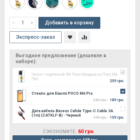
Добавить в корзину
Экспресс-заказ
Выгодное предложение (дешевле в
наборе):
Чехол с картинкой ФК Реал Мадрид на Поко М6
Про
259 грн.
Стекло для Xiaomi POCO M6 Pro
249 грн.
189 грн.
Дата кабель Baseus Cafule Type-C Cable 3A
(1m) (CATKLF-B) - Черный
199 грн.
159 грн.
60 грн.
СЭКОНОМИТЕ: