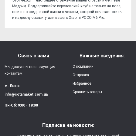
Этот чехол — настоящее отражение вашей страсти к ФК Реал
Мадрид. Поддерживайте королевский клуб не только на поле,
но и в повседневной жизни с чехлом, который сочетает стиль
и надежную защиту для вашего Xiaomi POCO M6 Pro.
Отзывов пока нет, станьте первым!
Форм-фактор:
накладка
Напишите отзыв или мнение
Материал:
силикон
Связь с нами:
Важные сведения:
Защита:
от ударов,
О компании
Мы доступны по следующим
царапин, потертостей
контактам:
Отправка
Избранное
Качество:
яркая, четкая
м. Львів
картинка
Сравнить товары
info@sotamaket.com.ua
Особенности:
возможна печать
★
★
★
★
★
Пн-Сб: 9:00 - 18:00
собственной картинки
Опубликовать
Печать:
двухслойная УФ
Подписка на новости:
(влагостойкая, гибкая)