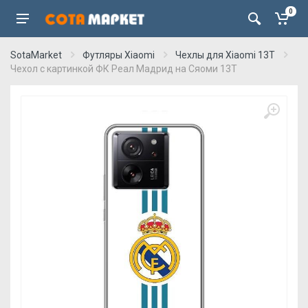
0
SotaMarket
Футляры Xiaomi
Чехлы для Xiaomi 13T
Чехол с картинкой ФК Реал Мадрид на Сяоми 13Т