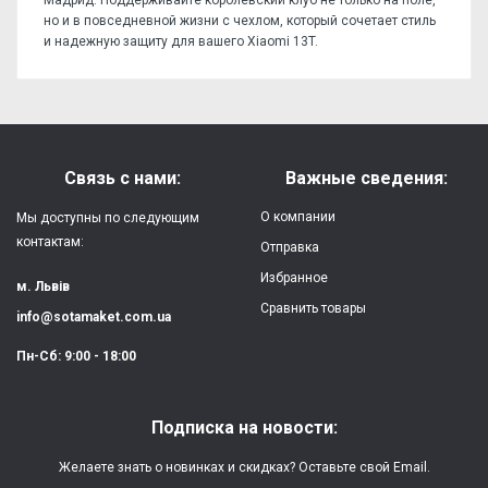
но и в повседневной жизни с чехлом, который сочетает стиль
и надежную защиту для вашего Xiaomi 13T.
Отзывов пока нет, станьте первым!
Форм-фактор:
накладка
Напишите отзыв или мнение
Материал:
силикон
Связь с нами:
Важные сведения:
Защита:
от ударов,
О компании
Мы доступны по следующим
царапин, потертостей
контактам:
Отправка
Избранное
Качество:
яркая, четкая
м. Львів
картинка
Сравнить товары
info@sotamaket.com.ua
Особенности:
возможна печать
★
★
★
★
★
Пн-Сб: 9:00 - 18:00
собственной картинки
Опубликовать
Печать:
двухслойная УФ
Подписка на новости:
(влагостойкая, гибкая)
Желаете знать о новинках и скидках? Оставьте свой Email.
Срок изготовления:
2-3 рабочих дня