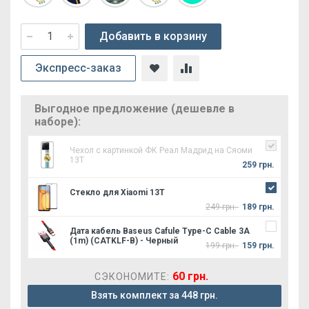
Добавить в корзину
Экспресс-заказ
Выгодное предложение (дешевле в
наборе):
Чехол с картинкой ФК Реал Мадрид на Сяоми
13Т
259 грн.
Стекло для Xiaomi 13T
249 грн.
189 грн.
Дата кабель Baseus Cafule Type-C Cable 3A
(1m) (CATKLF-B) - Черный
199 грн.
159 грн.
60 грн.
СЭКОНОМИТЕ:
Взять комплект за 448 грн.