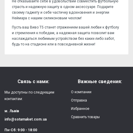
Не отказывайте себе в удовольствии совместить футбольную
страсть и надежную защиту в одном аксессуаре. Подарите
своему гаджету и себе частичку вдохновения и энергии
Неймара с нашим силиконовым чехлом!
Пусть ваш Виво Т5 станет отражением вашей любви к футболу
и стремления к победам, а надежная защита позволит вам
наслаждаться любимым устройством без каких-либо забот,
будь то на стадионе или в повседневной жизни!
Отзывов пока нет, станьте первым!
Форм-фактор:
накладка
Напишите отзыв или мнение
Материал:
силикон
Связь с нами:
Важные сведения:
Защита:
от ударов,
О компании
Мы доступны по следующим
царапин, потертостей
контактам:
Отправка
Избранное
Качество:
яркая, четкая
м. Львів
картинка
Сравнить товары
info@sotamaket.com.ua
Особенности:
возможна печать
★
★
★
★
★
Пн-Сб: 9:00 - 18:00