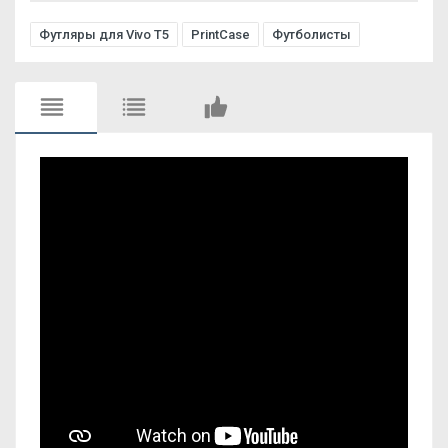
Футляры для Vivo T5
PrintCase
Футболисты