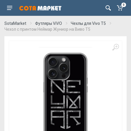
0
SotaMarket
Футляры ViVO
Чехлы для Vivo T5
Чехол с принтом Неймар Жуниор на Виво Т5