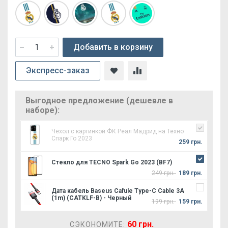
Добавить в корзину
Экспресс-заказ
Выгодное предложение (дешевле в
наборе):
Чехол с картинкой ФК Реал Мадрид на Техно
Спарк Го 2023
259 грн.
Стекло для TECNO Spark Go 2023 (BF7)
249 грн.
189 грн.
Дата кабель Baseus Cafule Type-C Cable 3A
(1m) (CATKLF-B) - Черный
199 грн.
159 грн.
60 грн.
СЭКОНОМИТЕ: