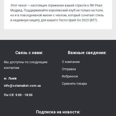
Этот чехол — настоящее отражение вашей страсти к ФК Реал
Мадрид. Поддерживайте королевский клуб не только на поле,
но и в повседневной жизни с чехлом, который сочетает стиль
и надежную защиту для вашего Tecno Spark Go 2023 (BF7).
Отзывов пока нет, станьте первым!
Форм-фактор:
накладка
Напишите отзыв или мнение
Материал:
силикон
Связь с нами:
Важные сведения:
Защита:
от ударов,
О компании
Мы доступны по следующим
царапин, потертостей
контактам:
Отправка
Избранное
Качество:
яркая, четкая
м. Львів
картинка
Сравнить товары
info@sotamaket.com.ua
Особенности:
возможна печать
★
★
★
★
★
Пн-Сб: 9:00 - 18:00
собственной картинки
Опубликовать
Печать:
двухслойная УФ
Подписка на новости:
(влагостойкая, гибкая)