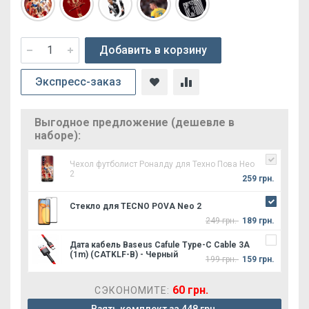
Добавить в корзину
Экспресс-заказ
Выгодное предложение (дешевле в
наборе):
Чехол футболист Роналду для Техно Пова Нео
2
259 грн.
Стекло для TECNO POVA Neo 2
249 грн.
189 грн.
Дата кабель Baseus Cafule Type-C Cable 3A
(1m) (CATKLF-B) - Черный
199 грн.
159 грн.
60 грн.
СЭКОНОМИТЕ: