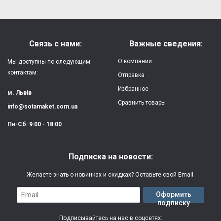
Форм-фактор:
накладка
Напишите отзыв или мнение
Материал:
силикон
Связь с нами:
Важные сведения:
Защита:
от ударов,
О компании
Мы доступны по следующим
царапин, потертостей
контактам:
Отправка
Избранное
Качество:
яркая, четкая
м. Львів
картинка
Сравнить товары
info@sotamaket.com.ua
Особенности:
возможна печать
★
★
★
★
★
Пн-Сб: 9:00 - 18:00
собственной картинки
Опубликовать
Печать:
двухслойная УФ
Подписка на новости:
(влагостойкая, гибкая)
Желаете знать о новинках и скидках? Оставьте свой Email.
Срок изготовления:
2-3 рабочих дня
Email
Оформить
подписку
Гарантия:
3 месяца
Подписывайтесь на нас в соцсетях: