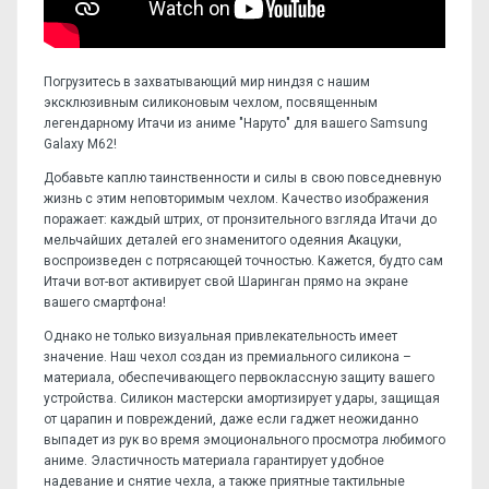
Погрузитесь в захватывающий мир ниндзя с нашим
эксклюзивным силиконовым чехлом, посвященным
легендарному Итачи из аниме "Наруто" для вашего Samsung
Galaxy M62!
Добавьте каплю таинственности и силы в свою повседневную
жизнь с этим неповторимым чехлом. Качество изображения
поражает: каждый штрих, от пронзительного взгляда Итачи до
мельчайших деталей его знаменитого одеяния Акацуки,
воспроизведен с потрясающей точностью. Кажется, будто сам
Итачи вот-вот активирует свой Шаринган прямо на экране
вашего смартфона!
Однако не только визуальная привлекательность имеет
значение. Наш чехол создан из премиального силикона –
материала, обеспечивающего первоклассную защиту вашего
устройства. Силикон мастерски амортизирует удары, защищая
от царапин и повреждений, даже если гаджет неожиданно
выпадет из рук во время эмоционального просмотра любимого
аниме. Эластичность материала гарантирует удобное
надевание и снятие чехла, а также приятные тактильные