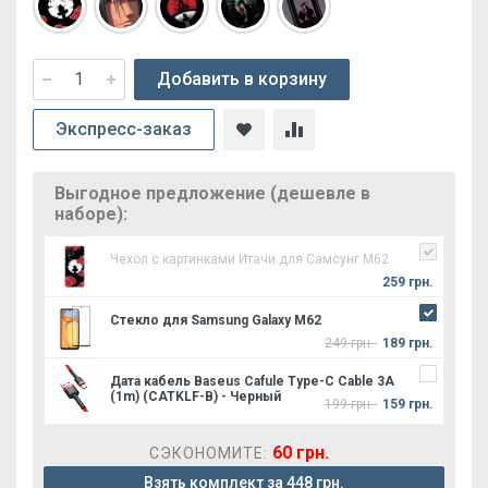
Добавить в корзину
Экспресс-заказ
Выгодное предложение (дешевле в
наборе):
Чехол с картинками Итачи для Самсунг М62
259 грн.
Стекло для Samsung Galaxy M62
249 грн.
189 грн.
Дата кабель Baseus Cafule Type-C Cable 3A
(1m) (CATKLF-B) - Черный
199 грн.
159 грн.
60 грн.
СЭКОНОМИТЕ:
Взять комплект за 448 грн.