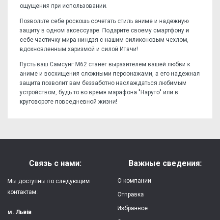
ощущения при использовании.
Позвольте себе роскошь сочетать стиль аниме и надежную
защиту в одном аксессуаре. Подарите своему смартфону и
себе частичку мира ниндзя с нашим силиконовым чехлом,
вдохновленным харизмой и силой Итачи!
Пусть ваш Самсунг М62 станет выразителем вашей любви к
аниме и восхищения сложными персонажами, а его надежная
защита позволит вам беззаботно наслаждаться любимым
устройством, будь то во время марафона "Наруто" или в
круговороте повседневной жизни!
Отзывов пока нет, станьте первым!
Форм-фактор:
накладка
Напишите отзыв или мнение
Материал:
силикон
Связь с нами:
Важные сведения:
Защита:
от ударов,
О компании
Мы доступны по следующим
царапин, потертостей
контактам:
Отправка
Избранное
Качество:
яркая, четкая
м. Львів
картинка