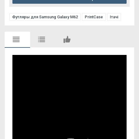
Футляры для Samsung Galaxy M62
PrintCase
Ітачі