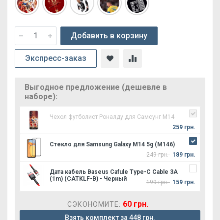
Добавить в корзину
Экспресс-заказ
Выгодное предложение (дешевле в
наборе):
Чехол футболист Роналду для Самсунг М14
259 грн.
Стекло для Samsung Galaxy M14 5g (M146)
249 грн.
189 грн.
Дата кабель Baseus Cafule Type-C Cable 3A
(1m) (CATKLF-B) - Черный
199 грн.
159 грн.
60 грн.
СЭКОНОМИТЕ:
Взять комплект за 448 грн.