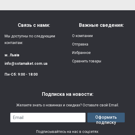
Форм-фактор:
накладка
Напишите отзыв или мнение
Материал:
силикон
Связь с нами:
Важные сведения:
Защита:
от ударов,
О компании
Мы доступны по следующим
царапин, потертостей
контактам:
Отправка
Избранное
Качество:
яркая, четкая
м. Львів
картинка
Сравнить товары
info@sotamaket.com.ua
Особенности:
возможна печать
★
★
★
★
★
Пн-Сб: 9:00 - 18:00
собственной картинки
Опубликовать
Печать:
двухслойная УФ
Подписка на новости:
(влагостойкая, гибкая)
Желаете знать о новинках и скидках? Оставьте свой Email.
Срок изготовления:
2-3 рабочих дня
Email
Оформить
подписку
Гарантия:
3 месяца
Подписывайтесь на нас в соцсетях: