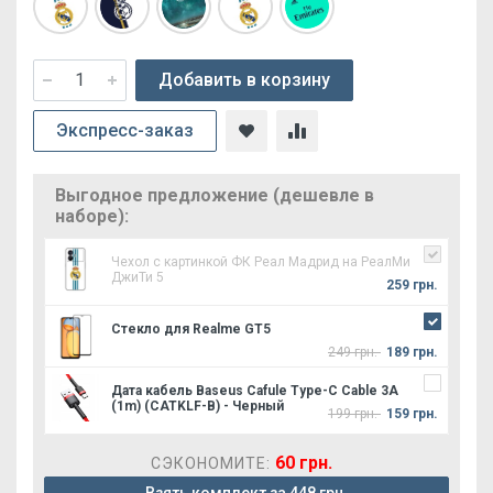
Добавить в корзину
Экспресс-заказ
Выгодное предложение (дешевле в
наборе):
Чехол с картинкой ФК Реал Мадрид на РеалМи
ДжиТи 5
259 грн.
Стекло для Realme GT5
249 грн.
189 грн.
Дата кабель Baseus Cafule Type-C Cable 3A
(1m) (CATKLF-B) - Черный
199 грн.
159 грн.
60 грн.
СЭКОНОМИТЕ: