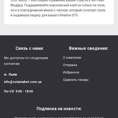
Этот чехол — настоящее отражение вашей страсти к ФК Реал
Мадрид. Поддерживайте королевский клуб не только на поле,
но и в повседневной жизни с чехлом, который сочетает стиль
и надежную защиту для вашего Realme GT5.
Отзывов пока нет, станьте первым!
Форм-фактор:
накладка
Напишите отзыв или мнение
Материал:
силикон
Связь с нами:
Важные сведения:
Защита:
от ударов,
О компании
Мы доступны по следующим
царапин, потертостей
контактам:
Отправка
Избранное
Качество:
яркая, четкая
м. Львів
картинка
Сравнить товары
info@sotamaket.com.ua
Особенности:
возможна печать
★
★
★
★
★
Пн-Сб: 9:00 - 18:00
собственной картинки
Опубликовать
Печать:
двухслойная УФ
Подписка на новости:
(влагостойкая, гибкая)