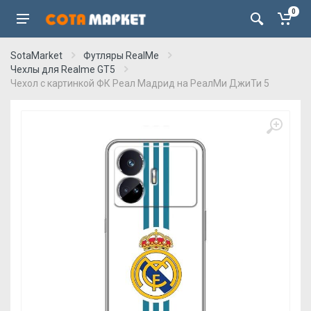
0
SotaMarket
Футляры RealMe
Чехлы для Realme GT5
Чехол с картинкой ФК Реал Мадрид на РеалМи ДжиТи 5