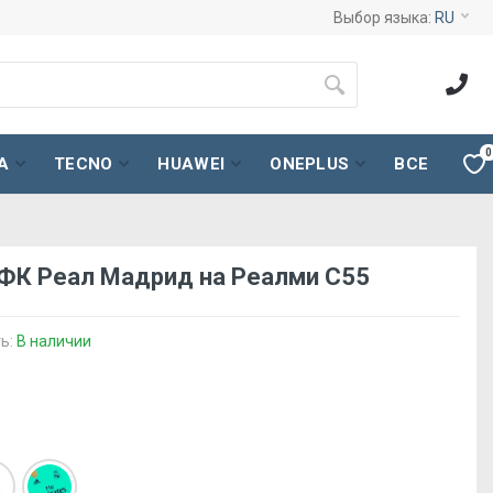
Выбор языка:
RU
0
A
TECNO
HUAWEI
ONEPLUS
ВСЕ
 ФК Реал Мадрид на Реалми С55
ь:
В наличии