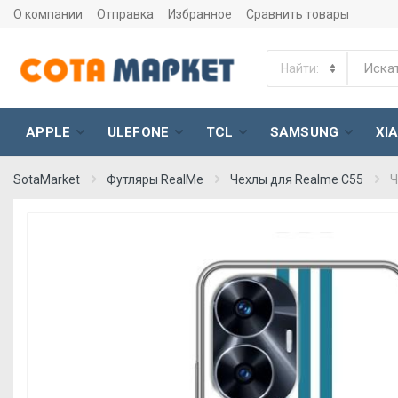
О компании
Отправка
Избранное
Сравнить товары
APPLE
ULEFONE
TCL
SAMSUNG
XI
SotaMarket
Футляры RealMe
Чехлы для Realme C55
Ч