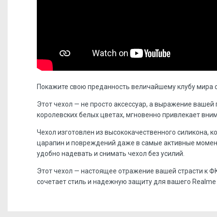
Покажите свою преданность величайшему клубу мира с
Этот чехол — не просто аксессуар, а выражение вашей
королевских белых цветах, мгновенно привлекает вни
Чехол изготовлен из высококачественного силикона, 
царапин и повреждений даже в самые активные момент
удобно надевать и снимать чехол без усилий.
Этот чехол — настоящее отражение вашей страсти к ФК
сочетает стиль и надежную защиту для вашего Realme 
Отзывов пока нет, станьте первым!
Форм-фактор:
накладка