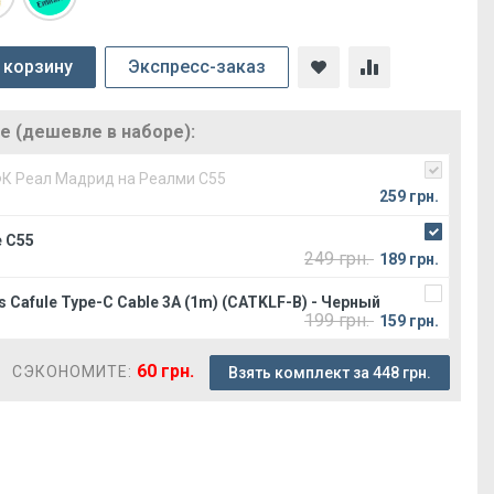
 корзину
Экспресс-заказ
 (дешевле в наборе):
ФК Реал Мадрид на Реалми С55
259 грн.
 C55
249 грн.
189 грн.
 Cafule Type-C Cable 3A (1m) (CATKLF-B) - Черный
199 грн.
159 грн.
60 грн.
СЭКОНОМИТЕ:
Взять комплект за 448 грн.