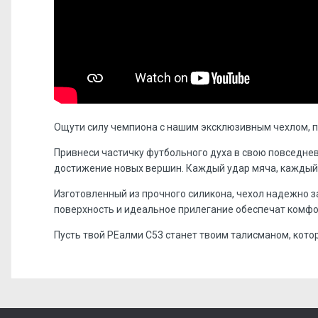
Ощути силу чемпиона с нашим эксклюзивным чехлом, 
Привнеси частичку футбольного духа в свою повседне
достижение новых вершин. Каждый удар мяча, каждый в
Изготовленный из прочного силикона, чехол надежно з
поверхность и идеальное прилегание обеспечат комфо
Пусть твой РЕалми С53 станет твоим талисманом, кото
Отзывов пока нет, станьте первым!
Форм-фактор:
накладка
Напишите отзыв или мнение
Материал:
силикон