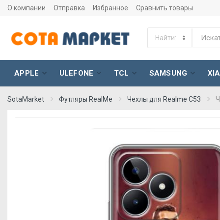
О компании
Отправка
Избранное
Сравнить товары
APPLE
ULEFONE
TCL
SAMSUNG
XI
SotaMarket
Футляры RealMe
Чехлы для Realme C53
Ч