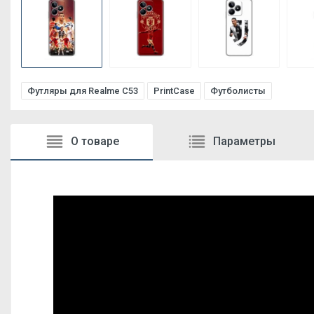
Футляры для Realme C53
PrintCase
Футболисты
О товаре
Параметры