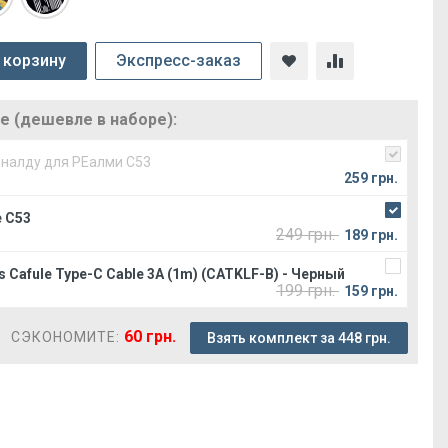
 корзину
Экспресс-заказ
 (дешевле в наборе):
оналду для РЕалми С53
259 грн.
 C53
249 грн.
189 грн.
 Cafule Type-C Cable 3A (1m) (CATKLF-B) - Черный
199 грн.
159 грн.
60 грн.
СЭКОНОМИТЕ:
Взять комплект за 448 грн.