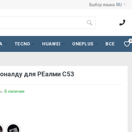
Выбор языка:
RU
0
A
TECNO
HUAWEI
ONEPLUS
ВСЕ
оналду для РЕалми С53
ь:
В наличии