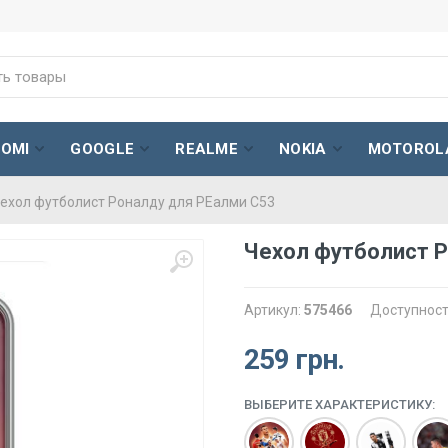
AOMI
GOOGLE
REALME
NOKIA
MOTOROL
ехол футболист Роналду для РЕалми С53
Чехол футболист Р
Артикул:
575466
Доступност
259 грн.
ВЫБЕРИТЕ ХАРАКТЕРИСТИКУ: