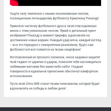
Ощути силу чемпиона с нашим эксклюзивным чехлом,
посвященным легендарному футболисту Криштиану Роналду!
Привнеси частичку футбольного духа в свою повседневную
жизнь с этим уникальным чехлом. Яркий и детальный принт
изображает Роналду в момент триумфа, вдохновляя на
достижение новых вершин. Каждый удар мяча, каждый взгляд
– все это передано с невероятным реализмом, будто сам
футболист вот-вот появится на твоем смартфоне!
Изготовленный из прочного силикона, чехол надежно защитит
твой гаджет от царапин и ударов, позволяя тебе наслаждаться
любимыми матчами без каких-либо забот. Гладкая
поверхность и идеальное прилегание обеспечат комфортное
использование.
Пусть твой Оппо А98 станет твоим талисманом, который будет
вдохновлять на победы в любом деле!
Отзывов пока нет, станьте первым!
Форм-фактор:
накладка
Напишите отзыв или мнение