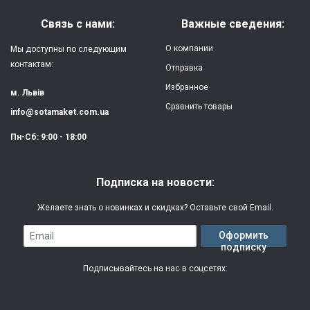
Материал:
силикон
Связь с нами:
Важные сведения:
Защита:
от ударов,
О компании
Мы доступны по следующим
царапин, потертостей
контактам:
Отправка
Избранное
Качество:
яркая, четкая
м. Львів
картинка
Сравнить товары
info@sotamaket.com.ua
Особенности:
возможна печать
★
★
★
★
★
Пн-Сб: 9:00 - 18:00
собственной картинки
Опубликовать
Печать:
двухслойная УФ
Подписка на новости:
(влагостойкая, гибкая)
Желаете знать о новинках и скидках? Оставьте свой Email.
Срок изготовления:
2-3 рабочих дня
Email
Оформить
подписку
Гарантия:
3 месяца
Подписывайтесь на нас в соцсетях: