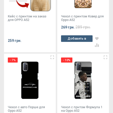
Кейс с принтом на заказ
Чехол с принтом Ковер для
для OPPO A52
Oppo A52
289 грн.
269 грн.
Добавить в
259 грн.
корзину
- 7%
- 10%
Чехол с авто Порше для
Чехол с прнтом Формула 1
Oppo A52
на Oppo A52