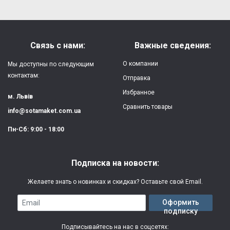
Форм-фактор:
накладка
Напишите отзыв или мнение
Материал:
силикон
Связь с нами:
Важные сведения:
Защита:
от ударов,
О компании
Мы доступны по следующим
царапин, потертостей
контактам:
Отправка
Избранное
Качество:
яркая, четкая
м. Львів
картинка
Сравнить товары
info@sotamaket.com.ua
Особенности:
возможна печать
★
★
★
★
★
Пн-Сб: 9:00 - 18:00
собственной картинки
Опубликовать
Печать:
двухслойная УФ
Подписка на новости:
(влагостойкая, гибкая)
Желаете знать о новинках и скидках? Оставьте свой Email.
Срок изготовления:
2-3 рабочих дня
Email
Оформить
подписку
Гарантия:
3 месяца
Подписывайтесь на нас в соцсетях: