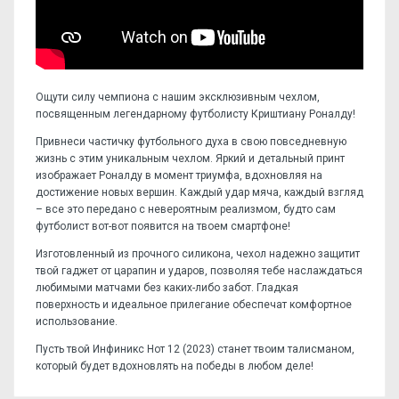
Ощути силу чемпиона с нашим эксклюзивным чехлом,
посвященным легендарному футболисту Криштиану Роналду!
Привнеси частичку футбольного духа в свою повседневную
жизнь с этим уникальным чехлом. Яркий и детальный принт
изображает Роналду в момент триумфа, вдохновляя на
достижение новых вершин. Каждый удар мяча, каждый взгляд
– все это передано с невероятным реализмом, будто сам
футболист вот-вот появится на твоем смартфоне!
Изготовленный из прочного силикона, чехол надежно защитит
твой гаджет от царапин и ударов, позволяя тебе наслаждаться
любимыми матчами без каких-либо забот. Гладкая
поверхность и идеальное прилегание обеспечат комфортное
использование.
Пусть твой Инфиникс Нот 12 (2023) станет твоим талисманом,
который будет вдохновлять на победы в любом деле!
Отзывов пока нет, станьте первым!