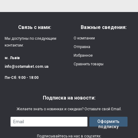
Форм-фактор:
накладка
Напишите отзыв или мнение
Материал:
силикон
Связь с нами:
Важные сведения:
Защита:
от ударов,
О компании
Мы доступны по следующим
царапин, потертостей
контактам:
Отправка
Избранное
Качество:
яркая, четкая
м. Львів
картинка
Сравнить товары
info@sotamaket.com.ua
Особенности:
возможна печать
★
★
★
★
★
Пн-Сб: 9:00 - 18:00
собственной картинки
Опубликовать
Печать:
двухслойная УФ
Подписка на новости:
(влагостойкая, гибкая)
Желаете знать о новинках и скидках? Оставьте свой Email.
Срок изготовления:
2-3 рабочих дня
Email
Оформить
подписку
Гарантия:
3 месяца
Подписывайтесь на нас в соцсетях: