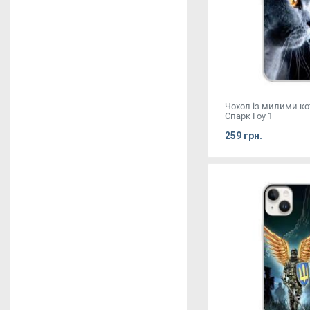
Чохол із милими к
Спарк Гоу 1
259 грн.