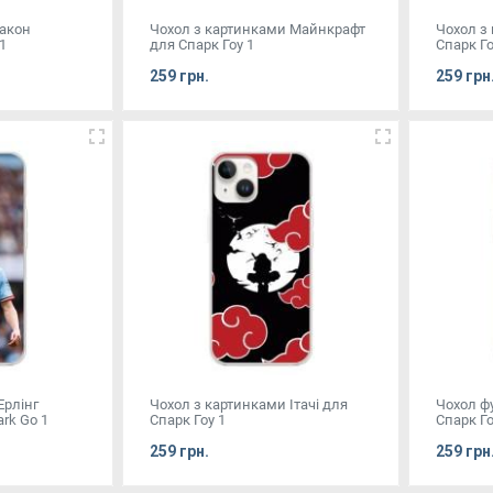
ракон
Чохол з картинками Майнкрафт
Чохол з
1
для Спарк Гоу 1
Спарк Го
259 грн.
259 грн
Ерлінг
Чохол з картинками Ітачі для
Чохол ф
rk Go 1
Спарк Гоу 1
Спарк Го
259 грн.
259 грн