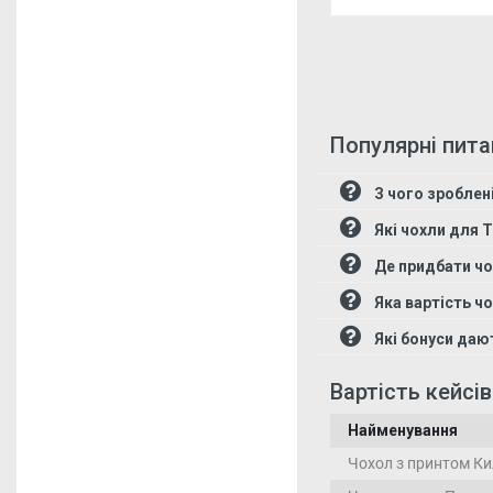
Популярні пита
З чого зроблен
Які чохли для 
Де придбати чо
Яка вартість ч
Які бонуси даю
Вартість кейсі
Найменування
Чохол з принтом Ки