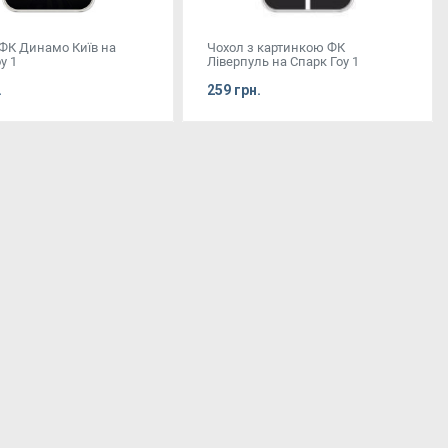
 ФК Динамо Київ на
Чохол з картинкою ФК
у 1
Ліверпуль на Спарк Гоу 1
.
259 грн.