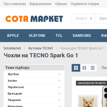
Про компанію
Відправлення
Обране
Порівняти товари
APPLE
ULEFONE
TCL
SAMSUNG
XI
SotaMarket
Футляри TECNO
Чохли для TECNO Spark Go 1
Чохли на TECNO Spark Go 1
Тема підбору:
По
Футбол
Аніме
НАНЕСЕННЯ ПРИНТУ 
Українські
Брендові
Тварини
Мультики