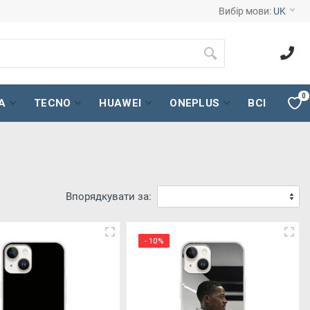
Вибір мови:
UK
0
A
TECNO
HUAWEI
ONEPLUS
ВСІ
Впорядкувати за:
- 10%