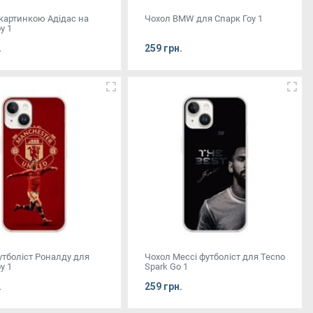
 картинкою Адідас на
Чохол BMW для Спарк Гоу 1
у 1
.
259 грн.
утболіст Роналду для
Чохол Мессі футболіст для Tecno
у 1
Spark Go 1
.
259 грн.