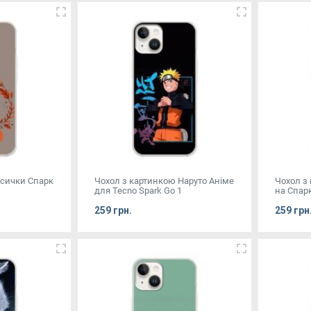
исички Спарк
Чохол з картинкою Наруто Аніме
Чохол з
для Tecno Spark Go 1
на Спарк
259 грн.
259 грн