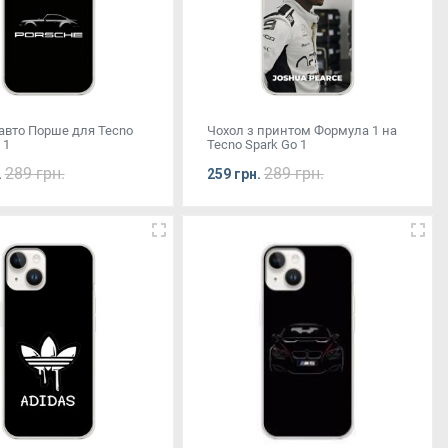
 авто Порше для Tecno
Чохол з принтом Формула 1 на
 1
Tecno Spark Go 1
289 грн.
289 грн.
.
259 грн.