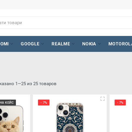
AOMI
GOOGLE
REALME
NOKIA
MOTOROL
казано 1—25 из 25 товаров
НА КЕЙС
- 7%
- 7%