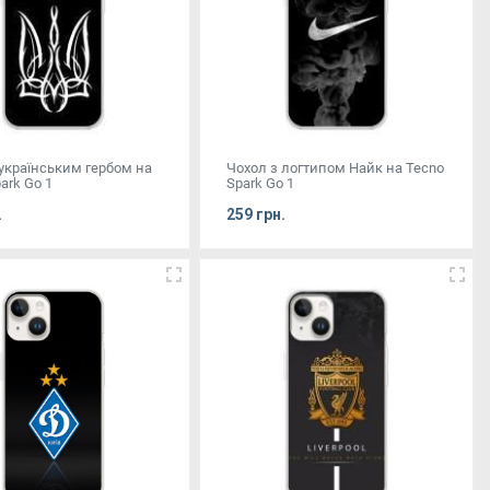
 українським гербом на
Чохол з логтипом Найк на Tecno
ark Go 1
Spark Go 1
.
259 грн.