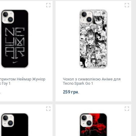
 принтом Неймар Жуніор
Чохол з символікою Аніме для
 Гоу 1
Tecno Spark Go 1
.
259 грн.