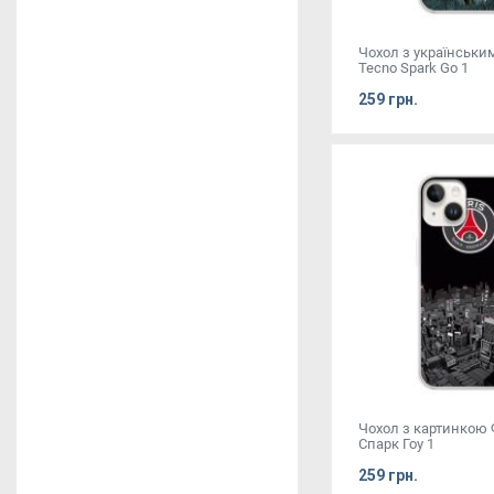
Чохол з українськи
Tecno Spark Go 1
259 грн.
Чохол з картинкою
Спарк Гоу 1
259 грн.