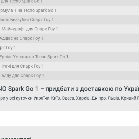
для Tecno Spark Go 1
рмула 1 на Tecno Spark Go 1
акон Беззубик Спарк Гоу 1
 Майнкрафт для Спарк Гоу 1
Адідас на Спарк Гоу 1
рк Гоу 1
рлінг Холанд на Tecno Spark Go 1
Ітачі для Спарк Гоу 1
налду для Спарк Гоу 1
O Spark Go 1 – придбати з доставкою по Украї
 у всі куточки України: Київ, Одеса, Харків, Дніпро, Львів, Кривий Рі