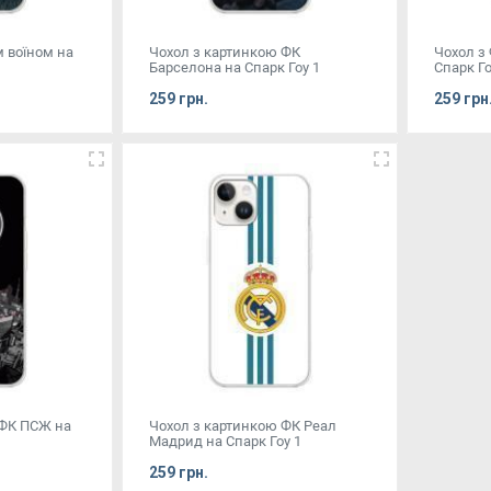
м воїном на
Чохол з картинкою ФК
Чохол з
Барселона на Спарк Гоу 1
Спарк Го
259 грн.
259 грн
 ФК ПСЖ на
Чохол з картинкою ФК Реал
Мадрид на Спарк Гоу 1
259 грн.