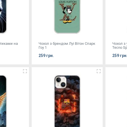
отиками на
Чохол з брендом Луі Вітон Спарк
Чохол з
Гоу 1
Tecno Sp
259 грн.
259 грн