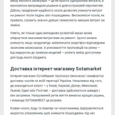
Вибір якісного аксесуара — це не просто одноразова витрата, а
економічно виправдане рішення в довгостроковій перспективі.
Дійсно, придбання надійного чохла дозволяє уникнути витрат
на ремонт після падінь або пошкоджень. Високоякісні чохли, як
правило, служать значно довше і вимагають менших витрат на
заміну.
Уявіть, як тільки один випадково розбитий екран може
обернутися значними витратами на ремонт. Цього можна
уникнути, якщо заздалегідь забезпечити смартфон відповідним
захисним аксесуаром. А різноманіття пропозицій на ринку —
від недорогих до преміум моделей — робить вибір доступним
для будь-якого бюджету.
Доставка інтернет-магазину Sotamarket
Інтернет-магазин СотаМаркет пропонує своєчасну і комфортну
доставку чохлів по всій території України. Незалежно від того,
де знаходиться клієнт — у Києві, Харкові, Дніпрі, Миколаєві,
Львові, Одесі або Полтаві — доставка здійснюється швидко і
без затримок. Напружений ритм життя вимагає кращих рішень,
і команда SOTAMARKET це розуміє.
Кожен чохол, будь то бампер чи чохол-книжка, відправляється
акуратно упакованим, щоб уникнути пошкоджень під час