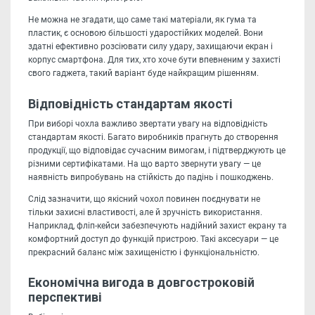
Не можна не згадати, що саме такі матеріали, як гума та
пластик, є основою більшості ударостійких моделей. Вони
здатні ефективно розсіювати силу удару, захищаючи екран і
корпус смартфона. Для тих, хто хоче бути впевненим у захисті
свого гаджета, такий варіант буде найкращим рішенням.
Відповідність стандартам якості
При виборі чохла важливо звертати увагу на відповідність
стандартам якості. Багато виробників прагнуть до створення
продукції, що відповідає сучасним вимогам, і підтверджують це
різними сертифікатами. На що варто звернути увагу — це
наявність випробувань на стійкість до падінь і пошкоджень.
Слід зазначити, що якісний чохол повинен поєднувати не
тільки захисні властивості, але й зручність використання.
Наприклад, фліп-кейси забезпечують надійний захист екрану та
комфортний доступ до функцій пристрою. Такі аксесуари — це
прекрасний баланс між захищеністю і функціональністю.
Економічна вигода в довгостроковій
перспективі