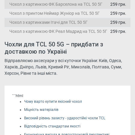
Чохол з картинкою ФК Барселона на TCL 50 5Г
259 грн.
Чохол з принтом Неймар Жуніор на TCL 50 5Г
259 грн.
Чохол з картинками Ітачі для TCL 50 5Г
259 грн.
Чохол з картинкою ФК Реал Мадрид на TCL 50 5Г
259 грн.
Чохли для TCL 50 5G – придбати з
доставкою по Україні
Відправляємо аксесуари у всі куточки України: Київ, Одеса,
Харків, Дніпро, Львів, Кривий Ріг, Миколаїв, Полтава, Суми,
Херсон, Рівне та інші міста.
```html
Чому варто купити якісний чохол
Міцність матеріалів
Високий рівень захисту - ударостійкі чохли TCL
Відповідність стандартам якості
Економічна вигода в довгостроковій перспективі