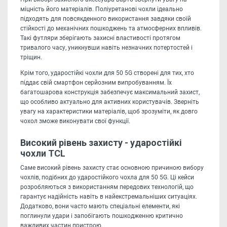
міцність його матеріалів. Поліуретанові чохли ідеально
підходять для повсякденного використання завдяки своїй
стійкості до механічних пошкоджень та атмосферних впливів.
Такі футляри зберігають захисні властивості протягом
тривалого часу, уникнувши навіть незначних потертостей і
тріщин.
Крім того, ударостійкі чохли для 50 5G створені для тих, хто
піддає свій смартфон серйозним випробуванням. Їх
багатошарова конструкція забезпечує максимальний захист,
що особливо актуально для активних користувачів. Зверніть
увагу на характеристики матеріалів, щоб зрозуміти, як довго
чохол зможе виконувати свої функції.
Високий рівень захисту - ударостійкі
чохли TCL
Саме високий рівень захисту стає основною причиною вибору
чохлів, подібних до ударостійкого чохла для 50 5G. Ці кейси
розробляються з використанням передових технологій, що
гарантує надійність навіть в найекстремальніших ситуаціях.
Додатково, вони часто мають спеціальні елементи, які
поглинули удари і запобігають пошкодженню критично
важливих частин пристрою.