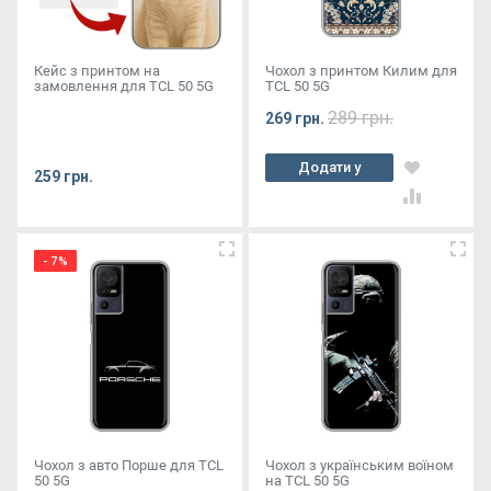
Кейс з принтом на
Чохол з принтом Килим для
замовлення для TCL 50 5G
TCL 50 5G
289 грн.
269 грн.
Додати у
259 грн.
кошик
- 7%
Чохол з авто Порше для TCL
Чохол з українським воїном
50 5G
на TCL 50 5G