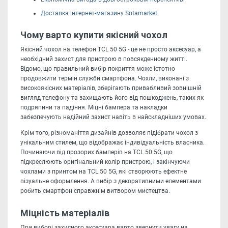
Доставка інтернет-магазину Sotamarket
Чому варто купити якісний чохол
Якісний чохол на телефон TCL 50 5G - це не просто аксесуар, а
необхідний захист для пристрою в повсякденному житті.
Відомо, що правильний вибір покриття може істотно
продовжити термін служби смартфона. Чохли, виконані з
високоякісних матеріалів, зберігають привабливий зовнішній
вигляд телефону та захищають його від пошкоджень, таких як
подряпини та падіння. Міцні бампера та накладки
забезпечують надійний захист навіть в найскладніших умовах.
Крім того, різноманіття дизайнів дозволяє підібрати чохол з
унікальним стилем, що відображає індивідуальність власника.
Починаючи від прозорих бамперів на TCL 50 5G, що
підкреслюють оригінальний колір пристрою, і закінчуючи
чохлами з принтом на TCL 50 5G, які створюють ефектне
візуальне оформлення. А вибір з декоративними елементами
робить смартфон справжнім витвором мистецтва.
Міцність матеріалів
При виборі захисного аксесуара варто звернути увагу на