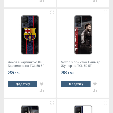
Чохол з картинкою ФК
Чохол з принтом Неймар
Барселона на TCL 50 5Г
Жуніор на TCL 50 5Г
259 грн.
259 грн.
Додати у
Додати у
кошик
кошик