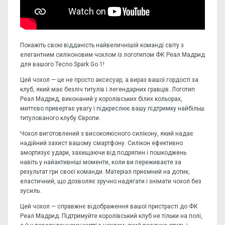
Покажіть свою відданість найвеличнішій команді світу з
елегантним силіконовим чохлом із логотипом ФК Реал Мадрид
для вашого Tecno Spark Go 1!
Цей чохол — це не просто аксесуар, а вираз вашої гордості за
клуб, який має безліч титулів і легендарних гравців. Логотип
Реал Мадрид, виконаний у королівських білих кольорах,
миттєво привертає увагу і підкреслює вашу підтримку найбільш
титулованого клубу Європи.
Чохол виготовлений з високоякісного силікону, який надає
надійний захист вашому смартфону. Силікон ефективно
амортизує удари, захищаючи від подряпин і пошкоджень
навіть у найактивніші моменти, коли ви переживаєте за
результат гри своєї команди. Матеріал приємний на дотик,
еластичний, що дозволяє зручно надягати і знімати чохол без
зусиль.
Цей чохол — справжнє відображення вашої пристрасті до ФК
Реал Мадрид. Підтримуйте королівський клуб не тільки на полі,