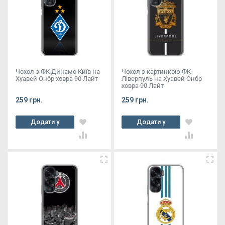
Чохол з ФК Динамо Київ на
Чохол з картинкою ФК
Хуавей Онбр ховра 90 Лайт
Ліверпуль на Хуавей Онбр
ховра 90 Лайт
259 грн.
259 грн.
Додати у
Додати у
кошик
кошик