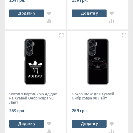
259 грн.
259 грн.
Додати у
Додати у
кошик
кошик
Чохол з картинкою Адідас
Чохол BMW для Хуавей
на Хуавей Онбр ховра 90
Онбр ховра 90 Лайт
Лайт
259 грн.
259 грн.
Додати у
Додати у
кошик
кошик