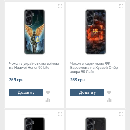
Чохол з українським воїном
Чохол з картинкою ФК
на Huawei Honor 90 Lite
Барселона на Хуавей Онбр
ховра 90 Лайт
259 грн.
259 грн.
Додати у
Додати у
кошик
кошик