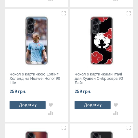
Чохол з картинкою Ерлінг
Чохол з картинками Ітачі
Холанд на Huawei Honor 90
для Хуавей Онбр ховра 90
Lite
Лайт
259 грн.
259 грн.
Додати у
Додати у
кошик
кошик