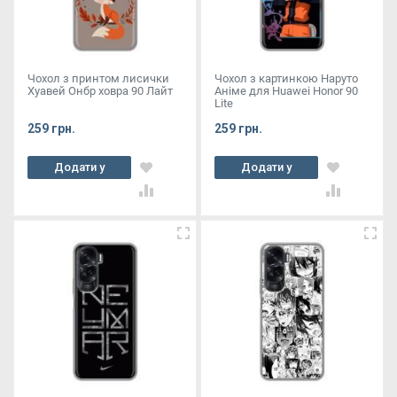
Чохол з принтом лисички
Чохол з картинкою Наруто
Хуавей Онбр ховра 90 Лайт
Аніме для Huawei Honor 90
Lite
259 грн.
259 грн.
Додати у
Додати у
кошик
кошик