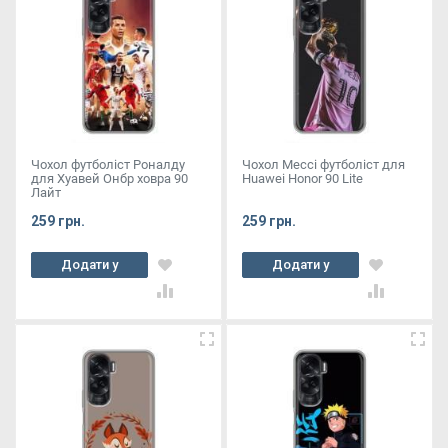
Чохол футболіст Роналду
Чохол Мессі футболіст для
для Хуавей Онбр ховра 90
Huawei Honor 90 Lite
Лайт
259 грн.
259 грн.
Додати у
Додати у
кошик
кошик