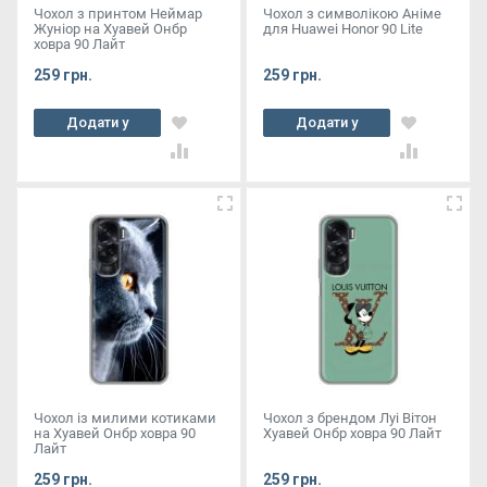
Чохол з принтом Неймар
Чохол з символікою Аніме
Жуніор на Хуавей Онбр
для Huawei Honor 90 Lite
ховра 90 Лайт
259 грн.
259 грн.
Додати у
Додати у
кошик
кошик
Чохол із милими котиками
Чохол з брендом Луі Вітон
на Хуавей Онбр ховра 90
Хуавей Онбр ховра 90 Лайт
Лайт
259 грн.
259 грн.