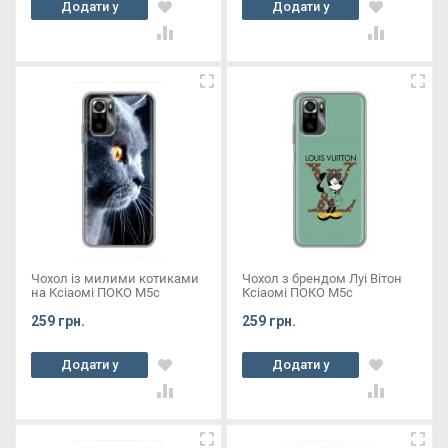
Додати у
Додати у
кошик
кошик
Чохол із милими котиками
Чохол з брендом Луі Вітон
на Ксіаомі ПОКО М5с
Ксіаомі ПОКО М5с
259 грн.
259 грн.
Додати у
Додати у
кошик
кошик