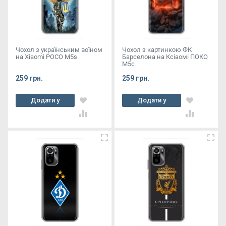
Чохол з українським воїном
Чохол з картинкою ФК
на Xiaomi POCO M5s
Барселона на Ксіаомі ПОКО
М5с
259 грн.
259 грн.
Додати у
Додати у
кошик
кошик