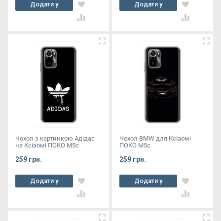
Додати у
Додати у
кошик
кошик
Чохол з картинкою Адідас
Чохол BMW для Ксіаомі
на Ксіаомі ПОКО М5с
ПОКО М5с
259 грн.
259 грн.
Додати у
Додати у
кошик
кошик