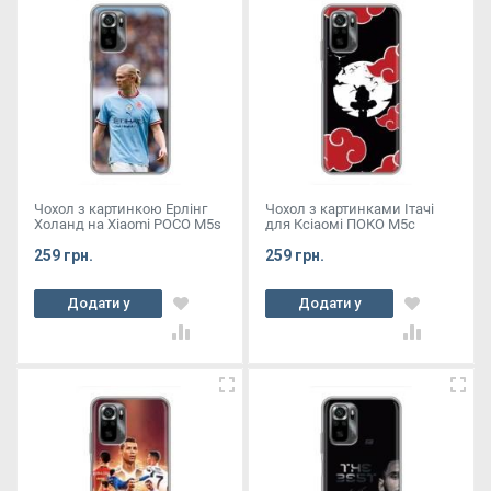
Чохол з картинкою Ерлінг
Чохол з картинками Ітачі
Холанд на Xiaomi POCO M5s
для Ксіаомі ПОКО М5с
259 грн.
259 грн.
Додати у
Додати у
кошик
кошик