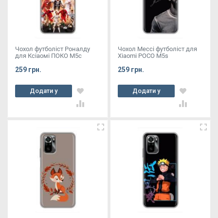
Чохол футболіст Роналду
Чохол Мессі футболіст для
для Ксіаомі ПОКО М5с
Xiaomi POCO M5s
259 грн.
259 грн.
Додати у
Додати у
кошик
кошик