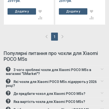
259 грн.
259 грн.
Додати у
Додати у
кошик
кошик
1
(current)
Популярні питання про чохли для Xiaomi
POCO M5s
З чого зроблені чохли для Xiaomi POCO M5s в
магазині "SMarket"?
Які чохли для Xiaomi POCO M5s лідирують у 2026
році?
Де придбати чохол для Xiaomi POCO M5s?
Яка вартість чохла для Xiaomi POCO M5s?