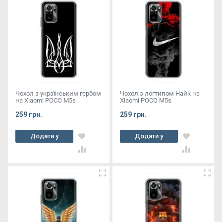
Чохол з українським гербом
Чохол з логтипом Найк на
на Xiaomi POCO M5s
Xiaomi POCO M5s
259 грн.
259 грн.
Додати у
Додати у
кошик
кошик