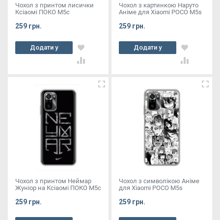
Чохол з принтом лисички
Чохол з картинкою Наруто
Ксіаомі ПОКО М5с
Аніме для Xiaomi POCO M5s
259 грн.
259 грн.
Додати у
Додати у
кошик
кошик
Чохол з принтом Неймар
Чохол з символікою Аніме
Жуніор на Ксіаомі ПОКО М5с
для Xiaomi POCO M5s
259 грн.
259 грн.