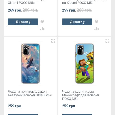
Xiaomi POCO M5s
на Xiaomi POCO M5s
289 грн.
289 грн.
269 грн.
259 грн.
Додати у
Додати у
кошик
кошик
Чохол з принтом дракон
Чохол з картинками
Беззубик Ксіаомі ПОКО М5с
Майнкрафт для Ксіаомі
ПОКО М5с
259 грн.
259 грн.