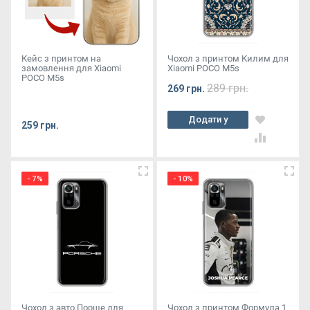
Кейс з принтом на
Чохол з принтом Килим для
замовлення для Xiaomi
Xiaomi POCO M5s
POCO M5s
289 грн.
269 грн.
Додати у
259 грн.
кошик
- 7%
- 10%
Чохол з авто Порше для
Чохол з принтом Формула 1