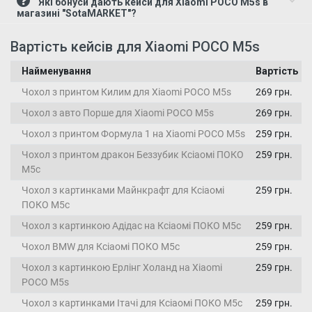
Які бонуси дають кейси для Xiaomi POCO M5s в
магазині "SotaMARKET"?
Вартість кейсів для Xiaomi POCO M5s
Найменування
Вартість
Чохол з принтом Килим для Xiaomi POCO M5s
269 грн.
Чохол з авто Порше для Xiaomi POCO M5s
269 грн.
Чохол з принтом Формула 1 на Xiaomi POCO M5s
259 грн.
Чохол з принтом дракон Беззубик Ксіаомі ПОКО
259 грн.
М5с
Чохол з картинками Майнкрафт для Ксіаомі
259 грн.
ПОКО М5с
Чохол з картинкою Адідас на Ксіаомі ПОКО М5с
259 грн.
Чохол BMW для Ксіаомі ПОКО М5с
259 грн.
Чохол з картинкою Ерлінг Холанд на Xiaomi
259 грн.
POCO M5s
Чохол з картинками Ітачі для Ксіаомі ПОКО М5с
259 грн.