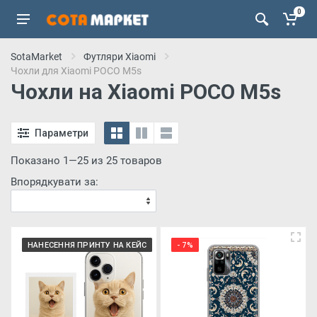
0
SotaMarket
Футляри Xiaomi
Чохли для Xiaomi POCO M5s
Чохли на Xiaomi POCO M5s
Параметри
Показано 1—25 из 25 товаров
Впорядкувати за:
НАНЕСЕННЯ ПРИНТУ НА КЕЙС
- 7%