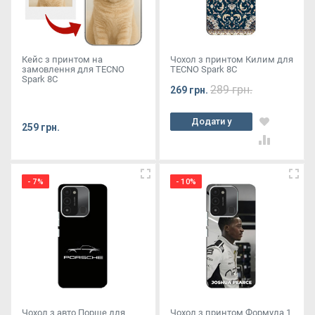
Кейс з принтом на
Чохол з принтом Килим для
замовлення для TECNO
TECNO Spark 8C
Spark 8C
289 грн.
269 грн.
Додати у
259 грн.
кошик
- 7%
- 10%
Чохол з авто Порше для
Чохол з принтом Формула 1