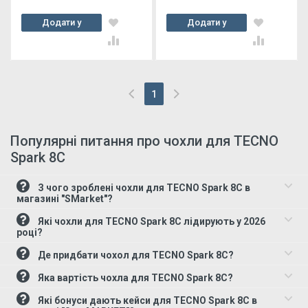
Додати у
Додати у
кошик
кошик
1
(current)
Популярні питання про чохли для TECNO
Spark 8C
З чого зроблені чохли для TECNO Spark 8C в
магазині "SMarket"?
Які чохли для TECNO Spark 8C лідирують у 2026
році?
Де придбати чохол для TECNO Spark 8C?
Яка вартість чохла для TECNO Spark 8C?
Які бонуси дають кейси для TECNO Spark 8C в