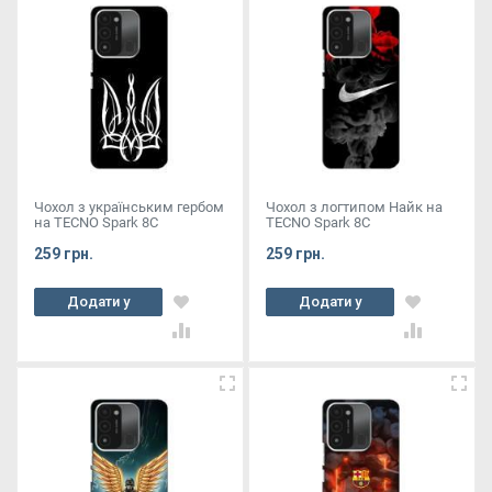
Чохол з українським гербом
Чохол з логтипом Найк на
на TECNO Spark 8C
TECNO Spark 8C
259 грн.
259 грн.
Додати у
Додати у
кошик
кошик