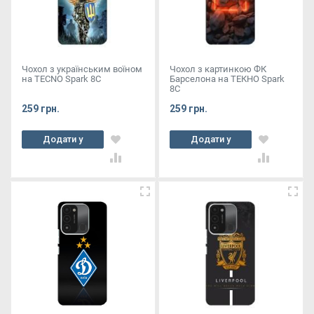
Чохол з українським воїном
Чохол з картинкою ФК
на TECNO Spark 8C
Барселона на ТЕКНО Spark
8C
259 грн.
259 грн.
Додати у
Додати у
кошик
кошик