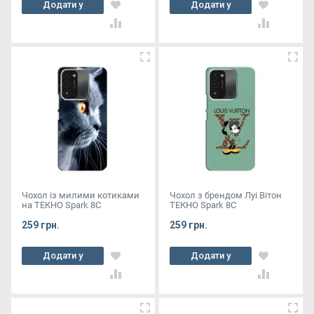
Додати у
Додати у
кошик
кошик
Чохол із милими котиками
Чохол з брендом Луі Вітон
на ТЕКНО Spark 8C
ТЕКНО Spark 8C
259 грн.
259 грн.
Додати у
Додати у
кошик
кошик