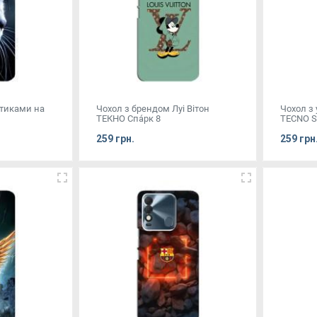
отиками на
Чохол з брендом Луі Вітон
Чохол з
ТЕКНО Спа́рк 8
TECNO S
259 грн.
259 грн