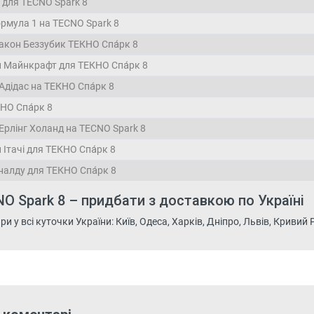
 для TECNO Spark 8
рмула 1 на TECNO Spark 8
акон Беззубик ТЕКНО Спа́рк 8
 Майнкрафт для ТЕКНО Спа́рк 8
Адідас на ТЕКНО Спа́рк 8
НО Спа́рк 8
Ерлінг Холанд на TECNO Spark 8
Ітачі для ТЕКНО Спа́рк 8
налду для ТЕКНО Спа́рк 8
O Spark 8 – придбати з доставкою по Україні
 у всі куточки України: Київ, Одеса, Харків, Дніпро, Львів, Кривий Рі