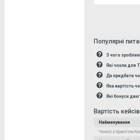
Популярні пита
З чого зроблен
Які чохли для 
Де придбати чо
Яка вартість ч
Які бонуси даю
Вартість кейсі
Найменування
Чохол з принтом Ки