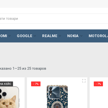
AOMI
GOOGLE
REALME
NOKIA
MOTOROL
казано 1—25 из 25 товаров
НА КЕЙС
- 7%
- 7%