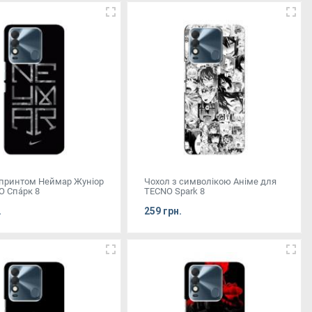
 принтом Неймар Жуніор
Чохол з символікою Аніме для
 Спа́рк 8
TECNO Spark 8
.
259 грн.