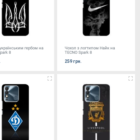
 українським гербом на
Чохол з логтипом Найк на
park 8
TECNO Spark 8
.
259 грн.