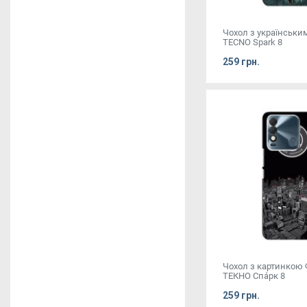
Чохол з українськи
TECNO Spark 8
259 грн.
Чохол з картинкою
ТЕКНО Спа́рк 8
259 грн.