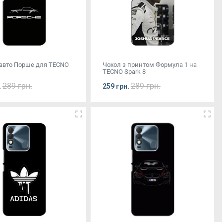
 авто Порше для TECNO
Чохол з принтом Формула 1 на
TECNO Spark 8
289 грн.
289 грн.
.
259 грн.