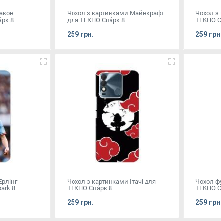
ракон
Чохол з картинками Майнкрафт
Чохол з
́рк 8
для ТЕКНО Спа́рк 8
ТЕКНО Сп
259 грн.
259 грн
Ерлінг
Чохол з картинками Ітачі для
Чохол ф
ark 8
ТЕКНО Спа́рк 8
ТЕКНО Сп
259 грн.
259 грн