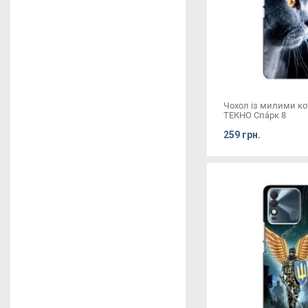
Чохол із милими к
ТЕКНО Спа́рк 8
259 грн.