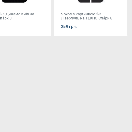
 ФК Динамо Київ на
Чохол з картинкою ФК
а́рк 8
Ліверпуль на ТЕКНО Спа́рк 8
.
259 грн.