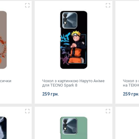
исички
Чохол з картинкою Наруто Аніме
Чохол з
для TECNO Spark 8
на ТЕКНО
259 грн.
259 грн