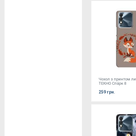
Чохол з принтом л
ТЕКНО Спа́рк 8
259 грн.