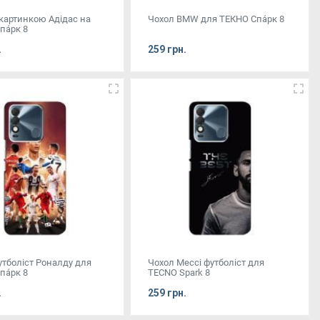
 картинкою Адідас на
Чохол BMW для ТЕКНО Спа́рк 8
а́рк 8
.
259 грн.
утболіст Роналду для
Чохол Мессі футболіст для
а́рк 8
TECNO Spark 8
.
259 грн.