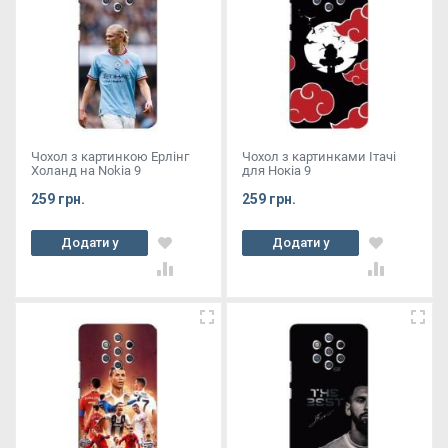
Чохол з картинкою Ерлінг
Чохол з картинками Ітачі
Холанд на Nokia 9
для Нокіа 9
259 грн.
259 грн.
Додати у
Додати у
кошик
кошик