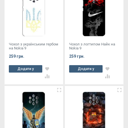
Чохол з українським гербом
Чохол з логтипом Найк на
на Nokia 9
Nokia 9
259 грн.
259 грн.
Додати у
Додати у
кошик
кошик