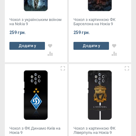
Чохол з українським воїном
Чохол з картинкою ФК
на Nokia 9
Барселона на Нокіа 9
259 грн.
259 грн.
Додати у
Додати у
кошик
кошик
Чохол з ФК Динамо Київ на
Чохол з картинкою ФК
Нокіа 9
Ліверпуль на Нокіа 9