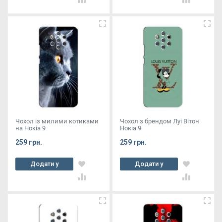
Чохол із милими котиками
Чохол з брендом Луі Вітон
на Нокіа 9
Нокіа 9
259 грн.
259 грн.
Додати у
Додати у
кошик
кошик