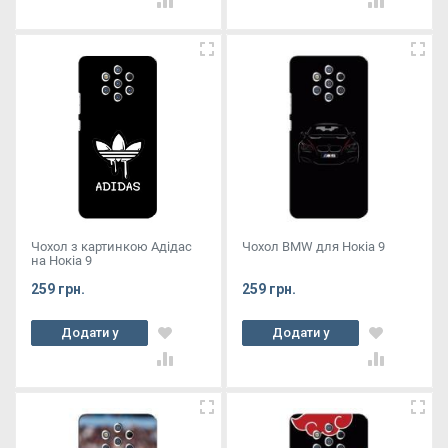
Чохол з картинкою Адідас
Чохол BMW для Нокіа 9
на Нокіа 9
259 грн.
259 грн.
Додати у
Додати у
кошик
кошик