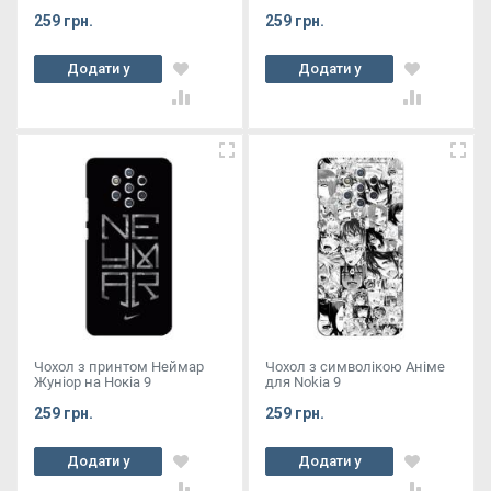
259 грн.
259 грн.
Додати у
Додати у
кошик
кошик
Чохол з принтом Неймар
Чохол з символікою Аніме
Жуніор на Нокіа 9
для Nokia 9
259 грн.
259 грн.
Додати у
Додати у
кошик
кошик