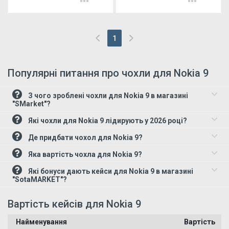
1
(current)
Популярні питання про чохли для Nokia 9
З чого зроблені чохли для Nokia 9 в магазині
"SMarket"?
Які чохли для Nokia 9 лідирують у 2026 році?
Де придбати чохол для Nokia 9?
Яка вартість чохла для Nokia 9?
Які бонуси дають кейси для Nokia 9 в магазині
"SotaMARKET"?
Вартість кейсів для Nokia 9
Найменування
Вартість