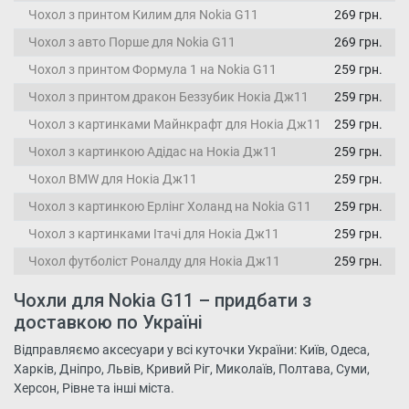
Чохол з принтом Килим для Nokia G11
269 грн.
Чохол з авто Порше для Nokia G11
269 грн.
Чохол з принтом Формула 1 на Nokia G11
259 грн.
Чохол з принтом дракон Беззубик Нокіа Дж11
259 грн.
Чохол з картинками Майнкрафт для Нокіа Дж11
259 грн.
Чохол з картинкою Адідас на Нокіа Дж11
259 грн.
Чохол BMW для Нокіа Дж11
259 грн.
Чохол з картинкою Ерлінг Холанд на Nokia G11
259 грн.
Чохол з картинками Ітачі для Нокіа Дж11
259 грн.
Чохол футболіст Роналду для Нокіа Дж11
259 грн.
Чохли для Nokia G11 – придбати з
доставкою по Україні
Відправляємо аксесуари у всі куточки України: Київ, Одеса,
Харків, Дніпро, Львів, Кривий Ріг, Миколаїв, Полтава, Суми,
Херсон, Рівне та інші міста.