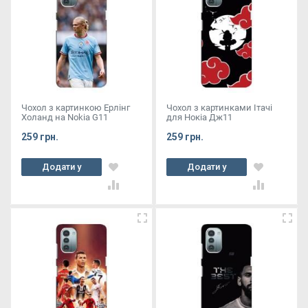
Чохол з картинкою Ерлінг
Чохол з картинками Ітачі
Холанд на Nokia G11
для Нокіа Дж11
259 грн.
259 грн.
Додати у
Додати у
кошик
кошик