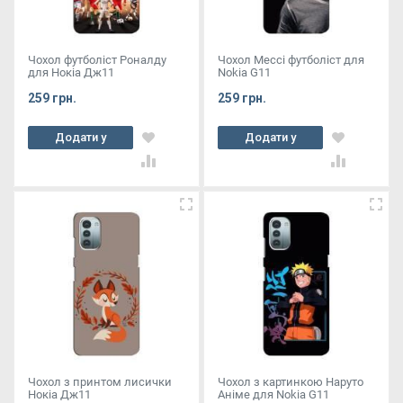
Чохол футболіст Роналду
Чохол Мессі футболіст для
для Нокіа Дж11
Nokia G11
259 грн.
259 грн.
Додати у
Додати у
кошик
кошик
Чохол з принтом лисички
Чохол з картинкою Наруто
Нокіа Дж11
Аніме для Nokia G11