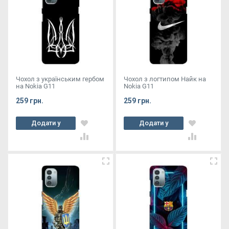
Чохол з українським гербом
Чохол з логтипом Найк на
на Nokia G11
Nokia G11
259 грн.
259 грн.
Додати у
Додати у
кошик
кошик