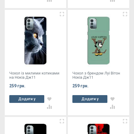
Чохол із милими котиками
Чохол з брендом Луі Вітон
на Нокіа Дж11
Нокіа Дж11
259 грн.
259 грн.
Додати у
Додати у
кошик
кошик