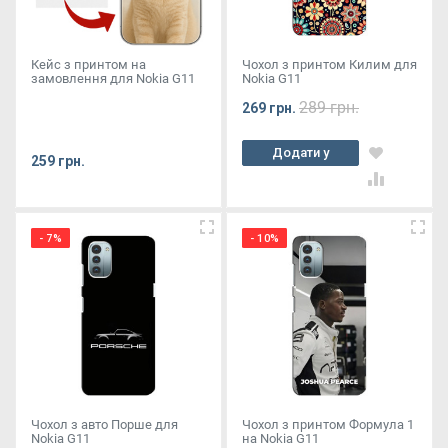
Кейс з принтом на
Чохол з принтом Килим для
замовлення для Nokia G11
Nokia G11
289 грн.
269 грн.
Додати у
259 грн.
кошик
- 7%
- 10%
Чохол з авто Порше для
Чохол з принтом Формула 1
Nokia G11
на Nokia G11