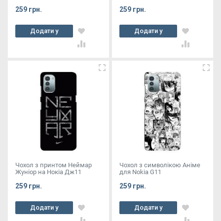
259 грн.
259 грн.
Додати у
Додати у
кошик
кошик
Чохол з принтом Неймар
Чохол з символікою Аніме
Жуніор на Нокіа Дж11
для Nokia G11
259 грн.
259 грн.
Додати у
Додати у
кошик
кошик