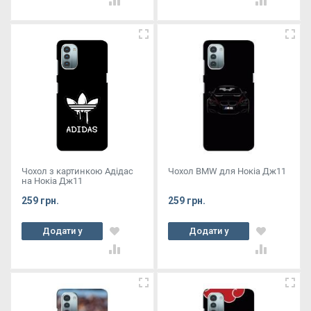
Чохол з картинкою Адідас
Чохол BMW для Нокіа Дж11
на Нокіа Дж11
259 грн.
259 грн.
Додати у
Додати у
кошик
кошик