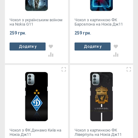
Чохол з українським воїном
Чохол з картинкою ФК
на Nokia G11
Барселона на Нокіа Дж11
259 грн.
259 грн.
Додати у
Додати у
кошик
кошик
Чохол з ФК Динамо Київ на
Чохол з картинкою ФК
Нокіа Дж11
Ліверпуль на Нокіа Дж11