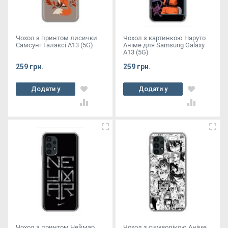
Чохол з принтом лисички
Чохол з картинкою Наруто
Самсунг Галаксі А13 (5G)
Аніме для Samsung Galaxy
A13 (5G)
259 грн.
259 грн.
Додати у
Додати у
кошик
кошик
Чохол з принтом Неймар
Чохол з символікою Аніме