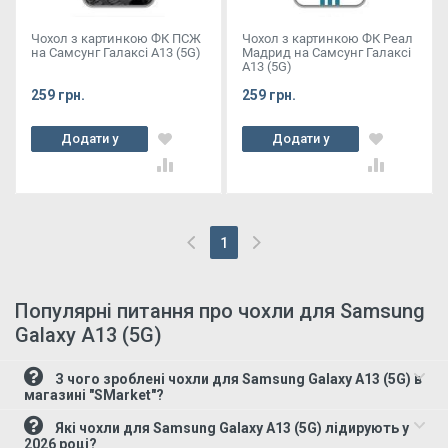
Чохол з картинкою ФК ПСЖ
Чохол з картинкою ФК Реал
на Самсунг Галаксі А13 (5G)
Мадрид на Самсунг Галаксі
А13 (5G)
259 грн.
259 грн.
Додати у
Додати у
кошик
кошик
1
(current)
Популярні питання про чохли для Samsung
Galaxy A13 (5G)
З чого зроблені чохли для Samsung Galaxy A13 (5G) в
магазині "SMarket"?
Які чохли для Samsung Galaxy A13 (5G) лідирують у
2026 році?