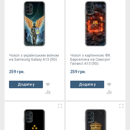
Чохол з українським воїном
Чохол з картинкою ФК
на Samsung Galaxy A13 (5G)
Барселона на Самсунг
Галаксі А13 (5G)
259 грн.
259 грн.
Додати у
Додати у
кошик
кошик