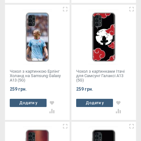
Чохол з картинкою Ерлінг
Чохол з картинками Ітачі
Холанд на Samsung Galaxy
для Самсунг Галаксі А13
A13 (5G)
(5G)
259 грн.
259 грн.
Додати у
Додати у
кошик
кошик