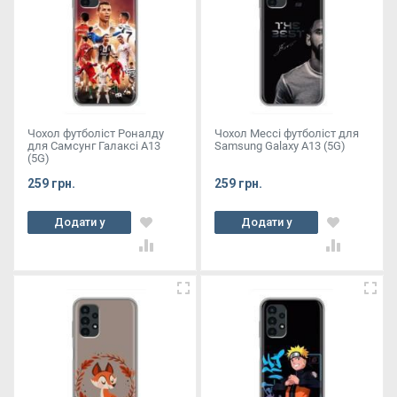
Чохол футболіст Роналду
Чохол Мессі футболіст для
для Самсунг Галаксі А13
Samsung Galaxy A13 (5G)
(5G)
259 грн.
259 грн.
Додати у
Додати у
кошик
кошик