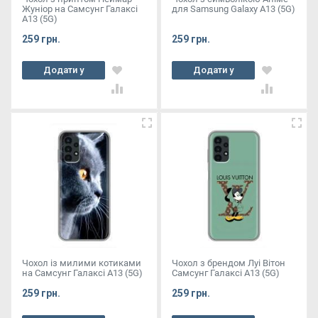
Жуніор на Самсунг Галаксі
для Samsung Galaxy A13 (5G)
А13 (5G)
259 грн.
259 грн.
Додати у
Додати у
кошик
кошик
Чохол із милими котиками
Чохол з брендом Луі Вітон
на Самсунг Галаксі А13 (5G)
Самсунг Галаксі А13 (5G)
259 грн.
259 грн.