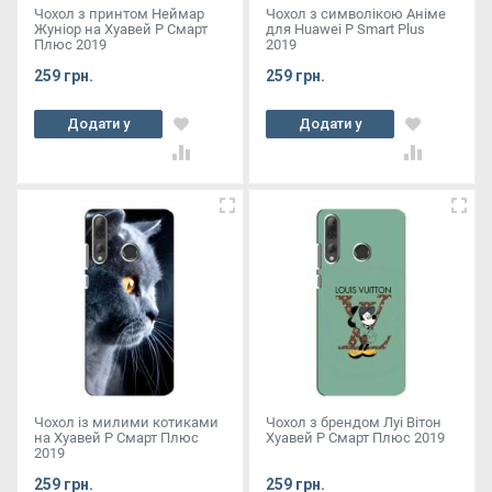
Чохол з принтом Неймар
Чохол з символікою Аніме
Жуніор на Хуавей Р Смарт
для Huawei P Smart Plus
Плюс 2019
2019
259 грн.
259 грн.
Додати у
Додати у
кошик
кошик
Чохол із милими котиками
Чохол з брендом Луі Вітон
на Хуавей Р Смарт Плюс
Хуавей Р Смарт Плюс 2019
2019
259 грн.
259 грн.