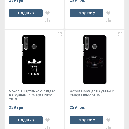
259 грн.
259 грн.
Додати у
Додати у
кошик
кошик
Чохол з картинкою Адідас
Чохол BMW для Хуавей Р
на Хуавей Р Смарт Плюс
Смарт Плюс 2019
2019
259 грн.
259 грн.
Додати у
Додати у
кошик
кошик