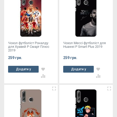
Чохол футболіст Роналду
Чохол Мессі футболіст для
для Хуавей Р Смарт Плюс
Huawei P Smart Plus 2019
2019
259 грн.
259 грн.
Додати у
Додати у
кошик
кошик