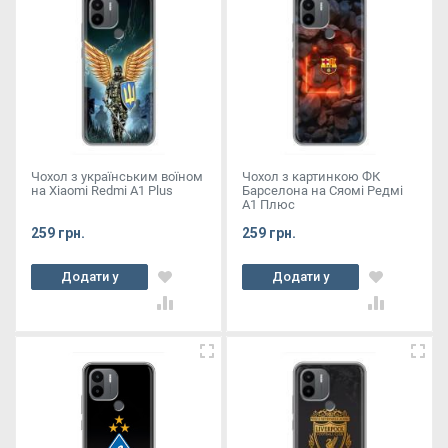
Чохол з українським воїном
Чохол з картинкою ФК
на Xiaomi Redmi A1 Plus
Барселона на Сяомі Редмі
А1 Плюс
259 грн.
259 грн.
Додати у
Додати у
кошик
кошик