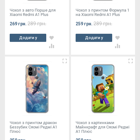
Чохол з авто Порше для
Чохол з принтом Формула 1
Xiaomi Redmi A1 Plus
на Xiaomi Redmi A1 Plus
289 грн.
289 грн.
269 грн.
259 грн.
Додати у
Додати у
кошик
кошик
Чохол з принтом дракон
Чохол з картинками
Беззубик Сяомі Редмі А1
Майнкрафт для Сяомі Редмі
Плюс
А1 Плюс