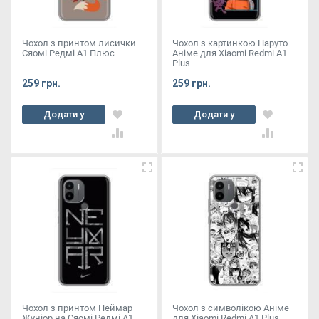
Чохол з принтом лисички
Чохол з картинкою Наруто
Сяомі Редмі А1 Плюс
Аніме для Xiaomi Redmi A1
Plus
259 грн.
259 грн.
Додати у
Додати у
кошик
кошик
Чохол з принтом Неймар
Чохол з символікою Аніме
Жуніор на Сяомі Редмі А1
для Xiaomi Redmi A1 Plus