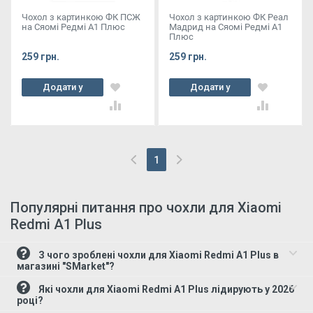
Чохол з картинкою ФК ПСЖ
Чохол з картинкою ФК Реал
на Сяомі Редмі А1 Плюс
Мадрид на Сяомі Редмі А1
Плюс
259 грн.
259 грн.
Додати у
Додати у
кошик
кошик
1
(current)
Популярні питання про чохли для Xiaomi
Redmi A1 Plus
З чого зроблені чохли для Xiaomi Redmi A1 Plus в
магазині "SMarket"?
Які чохли для Xiaomi Redmi A1 Plus лідирують у 2026
році?