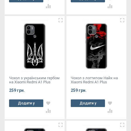
кошик
кошик
Чохол з українським гербом
Чохол з логтипом Найк на
на Xiaomi Redmi A1 Plus
Xiaomi Redmi A1 Plus
259 грн.
259 грн.
Додати у
Додати у
кошик
кошик