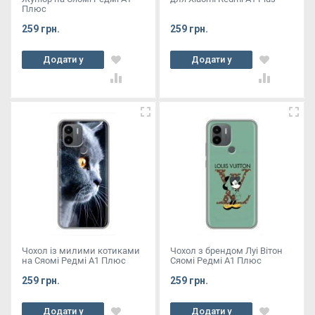
Плюс
259 грн.
259 грн.
Додати у
Додати у
кошик
кошик
Чохол із милими котиками
Чохол з брендом Луі Вітон
на Сяомі Редмі А1 Плюс
Сяомі Редмі А1 Плюс
259 грн.
259 грн.
Додати у
Додати у