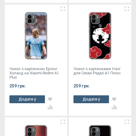
Чохол з картинкою Ерлінг
Чохол з картинками Ітачі
Холанд на Xiaomi Redmi A1
для Сяомі Редмі А1 Плюс
Plus
259 грн.
259 грн.
Додати у
Додати у
кошик
кошик