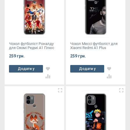
Чохол футболіст Роналду
Чохол Мессі футболіст для
для Сяомі Редмі А1 Плюс
Xiaomi Redmi A1 Plus
259 грн.
259 грн.
Додати у
Додати у
кошик
кошик