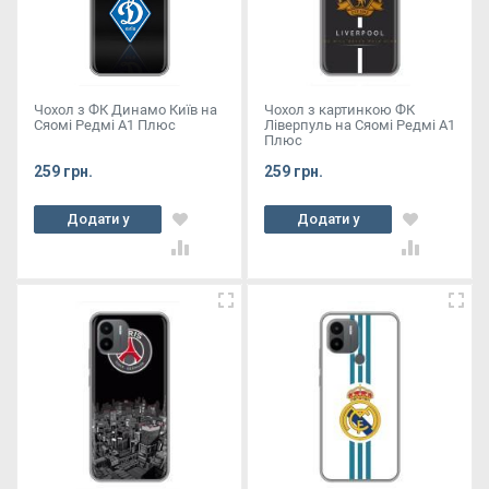
Чохол з ФК Динамо Київ на
Чохол з картинкою ФК
Сяомі Редмі А1 Плюс
Ліверпуль на Сяомі Редмі А1
Плюс
259 грн.
259 грн.
Додати у
Додати у
кошик
кошик