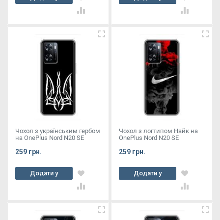
кошик
кошик
Чохол з українським гербом
Чохол з логтипом Найк на
на OnePlus Nord N20 SE
OnePlus Nord N20 SE
259 грн.
259 грн.
Додати у
Додати у
кошик
кошик