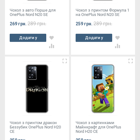
Чохол з авто Порше для
Чохол з принтом Формула 1
OnePlus Nord N20 SE
на OnePlus Nord N20 SE
289 грн.
289 грн.
269 грн.
259 грн.
Додати у
Додати у
кошик
кошик
Чохол з принтом дракон
Чохол з картинками
Беззубик OnePlus Nord Н20
Майнкрафт для OnePlus
СЕ
Nord Н20 СЕ