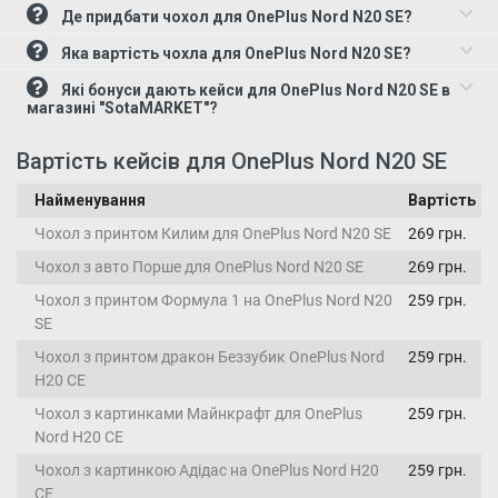
Де придбати чохол для OnePlus Nord N20 SE?
Яка вартість чохла для OnePlus Nord N20 SE?
Які бонуси дають кейси для OnePlus Nord N20 SE в
магазині "SotaMARKET"?
Вартість кейсів для OnePlus Nord N20 SE
Найменування
Вартість
Чохол з принтом Килим для OnePlus Nord N20 SE
269 грн.
Чохол з авто Порше для OnePlus Nord N20 SE
269 грн.
Чохол з принтом Формула 1 на OnePlus Nord N20
259 грн.
SE
Чохол з принтом дракон Беззубик OnePlus Nord
259 грн.
Н20 СЕ
Чохол з картинками Майнкрафт для OnePlus
259 грн.
Nord Н20 СЕ
Чохол з картинкою Адідас на OnePlus Nord Н20
259 грн.
СЕ