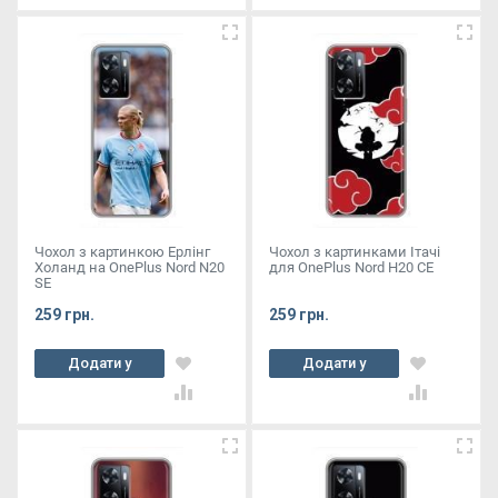
Чохол з картинкою Ерлінг
Чохол з картинками Ітачі
Холанд на OnePlus Nord N20
для OnePlus Nord Н20 СЕ
SE
259 грн.
259 грн.
Додати у
Додати у
кошик
кошик