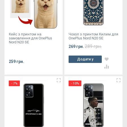
Кейс з принтом на
Чохол з принтом Килим для
замовлення для OnePlus
OnePlus Nord N20 SE
Nord N20 SE
289 грн.
269 грн.
Додати у
259 грн.
кошик
- 7%
- 10%