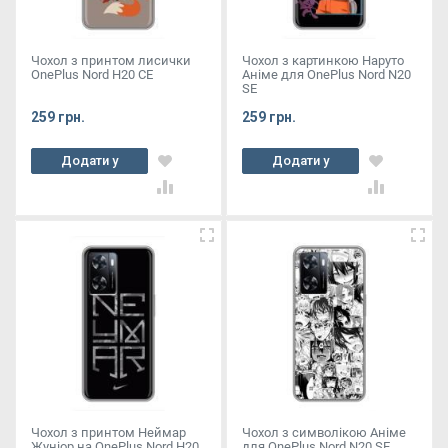
Чохол з принтом лисички
Чохол з картинкою Наруто
OnePlus Nord Н20 СЕ
Аніме для OnePlus Nord N20
SE
259 грн.
259 грн.
Додати у
Додати у
кошик
кошик
Чохол з принтом Неймар
Чохол з символікою Аніме
Жуніор на OnePlus Nord Н20
для OnePlus Nord N20 SE