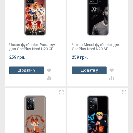
Чохол футболіст Роналду
Чохол Мессі футболіст для
для OnePlus Nord Н20 СЕ
OnePlus Nord N20 SE
259 грн.
259 грн.
Додати у
Додати у
кошик
кошик