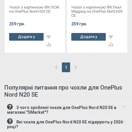
Чохол з картинкою ФК ПСЖ
Чохол з картинкою ФК Реал
на OnePlus Nord Н20 СЕ
Мадрид на OnePlus Nord Н20
СЕ
259 грн.
259 грн.
Додати у
Додати у
кошик
кошик
1
(current)
Популярні питання про чохли для OnePlus
Nord N20 SE
З чого зроблені чохли для OnePlus Nord N20 SE в
магазині "SMarket"?
Які чохли для OnePlus Nord N20 SE лідирують у 2026
році?