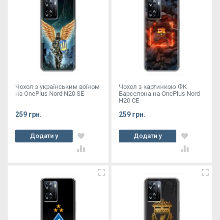
Чохол з українським воїном
Чохол з картинкою ФК
на OnePlus Nord N20 SE
Барселона на OnePlus Nord
Н20 СЕ
259 грн.
259 грн.
Додати у
Додати у
кошик
кошик