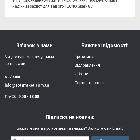
а й у повсякденному житті з чохлом, який поєднує стиль і
надійний захист для вашого TECNO Spark 8C.
Відгуків поки немає, станьте першим!
Форм-фактор:
накладка
Напишіть відгук або думку
Матеріал:
силікон
Зв'язок з нами:
Важливі відомості:
Захист:
від ударів,
Про компанію
Ми доступні за наступними
царапин, потертостей
контактами:
Відправлення
Обране
Якість:
яскрава, чітка
м. Львів
картинка
Порівняти товари
info@sotamaket.com.ua
Особливості:
можливий друк
★
★
★
★
★
Пн-Сб: 9:00 - 18:00
власної картинки
Опублікувати
Друк:
двошаровий УФ
Підписка на новини:
(вологостійкий, гнучкий)
Бажаєте знати про новинки та знижки? Залиште свій Email.
Термін виготовлення:
2-3 робочі дні
Email