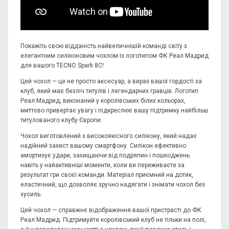
Покажіть свою відданість найвеличнішій команді світу з
елегантним силіконовим чохлом із логотипом ФК Реал Мадрид
для вашого TECNO Spark 8C!
Цей чохол — це не просто аксесуар, а вираз вашої гордості за
клуб, який має безліч титулів і легендарних гравців. Логотип
Реал Мадрид, виконаний у королівських білих кольорах,
миттєво привертає увагу і підкреслює вашу підтримку найбільш
титулованого клубу Європи.
Чохол виготовлений з високоякісного силікону, який надає
надійний захист вашому смартфону. Силікон ефективно
амортизує удари, захищаючи від подряпин і пошкоджень
навіть у найактивніші моменти, коли ви переживаєте за
результат гри своєї команди. Матеріал приємний на дотик,
еластичний, що дозволяє зручно надягати і знімати чохол без
зусиль.
Цей чохол — справжнє відображення вашої пристрасті до ФК
Реал Мадрид. Підтримуйте королівський клуб не тільки на полі,