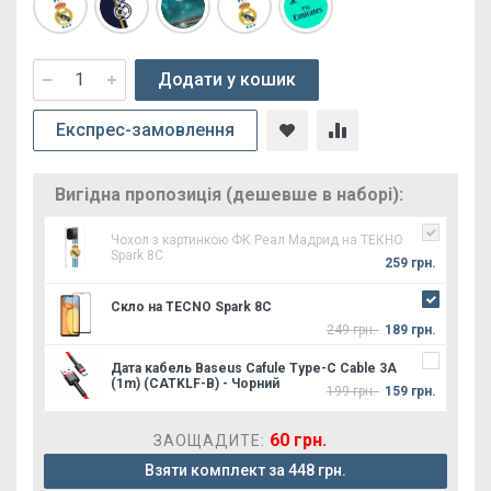
Додати у кошик
Експрес-замовлення
Вигідна пропозиція (дешевше в наборі):
Чохол з картинкою ФК Реал Мадрид на ТЕКНО
Spark 8C
259 грн.
Скло на TECNO Spark 8C
249 грн.
189 грн.
Дата кабель Baseus Cafule Type-C Cable 3A
(1m) (CATKLF-B) - Чорний
199 грн.
159 грн.
60 грн.
ЗАОЩАДИТЕ:
Взяти комплект за 448 грн.