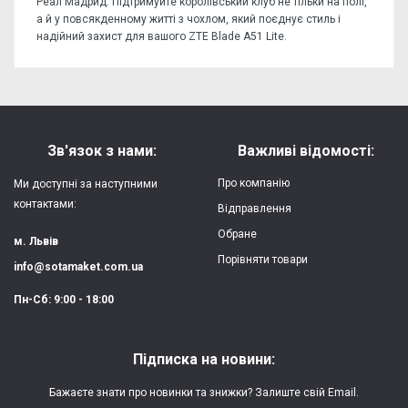
Реал Мадрид. Підтримуйте королівський клуб не тільки на полі,
а й у повсякденному житті з чохлом, який поєднує стиль і
надійний захист для вашого ZTE Blade A51 Lite.
Відгуків поки немає, станьте першим!
Форм-фактор:
накладка
Напишіть відгук або думку
Матеріал:
силікон
Зв'язок з нами:
Важливі відомості:
Захист:
від ударів,
Про компанію
Ми доступні за наступними
царапин, потертостей
контактами:
Відправлення
Обране
Якість:
яскрава, чітка
м. Львів
картинка
Порівняти товари
info@sotamaket.com.ua
Особливості:
можливий друк
★
★
★
★
★
Пн-Сб: 9:00 - 18:00
власної картинки
Опублікувати
Друк:
двошаровий УФ
Підписка на новини:
(вологостійкий, гнучкий)
Бажаєте знати про новинки та знижки? Залиште свій Email.
Термін виготовлення:
2-3 робочі дні