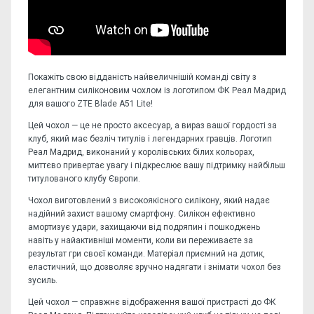
Покажіть свою відданість найвеличнішій команді світу з
елегантним силіконовим чохлом із логотипом ФК Реал Мадрид
для вашого ZTE Blade A51 Lite!
Цей чохол — це не просто аксесуар, а вираз вашої гордості за
клуб, який має безліч титулів і легендарних гравців. Логотип
Реал Мадрид, виконаний у королівських білих кольорах,
миттєво привертає увагу і підкреслює вашу підтримку найбільш
титулованого клубу Європи.
Чохол виготовлений з високоякісного силікону, який надає
надійний захист вашому смартфону. Силікон ефективно
амортизує удари, захищаючи від подряпин і пошкоджень
навіть у найактивніші моменти, коли ви переживаєте за
результат гри своєї команди. Матеріал приємний на дотик,
еластичний, що дозволяє зручно надягати і знімати чохол без
зусиль.
Цей чохол — справжнє відображення вашої пристрасті до ФК