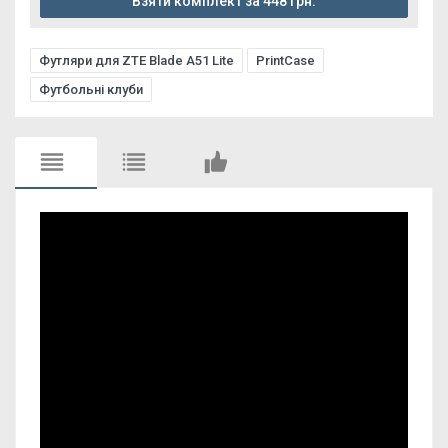
Взяти комплект за 448 грн.
Футляри для ZTE Blade A51 Lite
PrintCase
Футбольні клуби