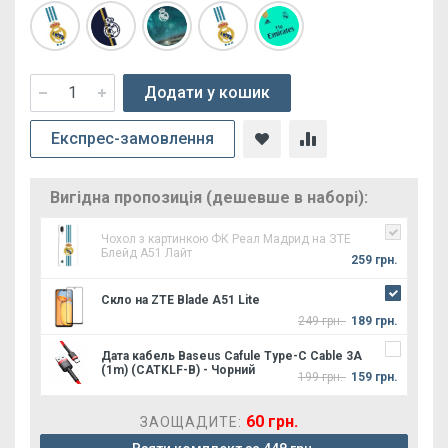
Додати у кошик
Експрес-замовлення
Вигідна пропозиція (дешевше в наборі):
Чохол з картинкою ФК Реал Мадрид на ЗТЕ
Блейд А51 Лайт
259 грн.
Скло на ZTE Blade A51 Lite
249 грн.
189 грн.
Дата кабель Baseus Cafule Type-C Cable 3A
(1m) (CATKLF-B) - Чорний
199 грн.
159 грн.
60 грн.
ЗАОЩАДИТЕ: