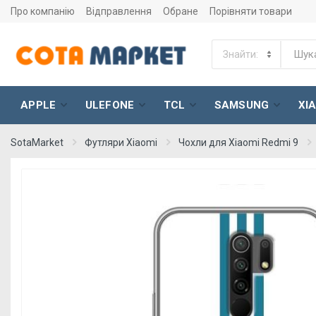
Про компанію
Відправлення
Обране
Порівняти товари
APPLE
ULEFONE
TCL
SAMSUNG
XI
SotaMarket
Футляри Xiaomi
Чохли для Xiaomi Redmi 9