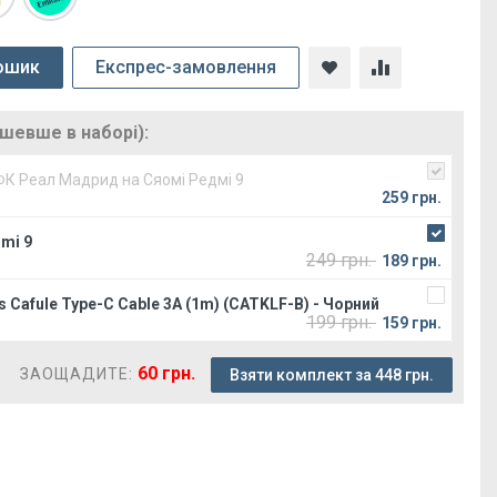
ошик
Експрес-замовлення
ешевше в наборі):
ФК Реал Мадрид на Сяомі Редмі 9
259 грн.
mi 9
249 грн.
189 грн.
 Cafule Type-C Cable 3A (1m) (CATKLF-B) - Чорний
199 грн.
159 грн.
60 грн.
ЗАОЩАДИТЕ:
Взяти комплект за 448 грн.