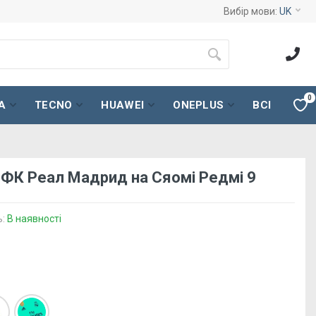
Вибір мови:
UK
0
A
TECNO
HUAWEI
ONEPLUS
ВСІ
 ФК Реал Мадрид на Сяомі Редмі 9
ь:
В наявності