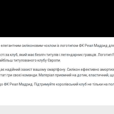
 з елегантним силіконовим чохлом із логотипом ФК Реал Мадрид для
сті за клуб, який має безліч титулів і легендарних гравців. Логоти
найбільш титулованого клубу Європи.
адає надійний захист вашому смартфону. Силікон ефективно аморти
тат гри своєї команди. Матеріал приємний на дотик, еластичний, що
 ФК Реал Мадрид. Підтримуйте королівський клуб не тільки на полі