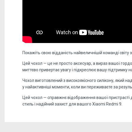
Покажіть свою відданість найвеличнішій команді світу
Цей чохол — це не просто аксесуар, а вираз вашої гордо
миттєво привертає увагу і підкреслює вашу підтримку 
Чохол виготовлений з високоякісного силікону, який н
у найактивніші моменти, коли ви переживаєте за резуль
Цей чохол — справжнє відображення вашої пристрасті до
стиль і надійний захист для вашого Xiaomi Redmi 9.
Відгуків поки немає, станьте першим!
Форм-фактор:
накладка
Напишіть відгук або думку