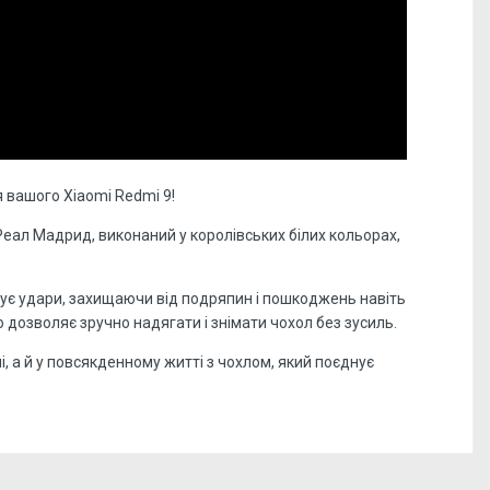
 вашого Xiaomi Redmi 9!
п Реал Мадрид, виконаний у королівських білих кольорах,
зує удари, захищаючи від подряпин і пошкоджень навіть
 дозволяє зручно надягати і знімати чохол без зусиль.
, а й у повсякденному житті з чохлом, який поєднує