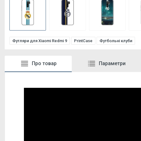
Футляри для Xiaomi Redmi 9
PrintCase
Футбольні клуби
Про товар
Параметри