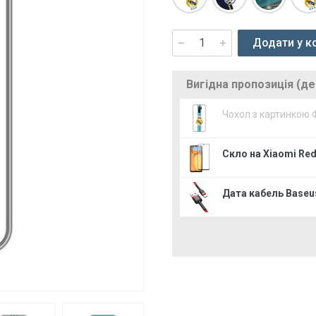
Додати у к
Вигідна пропозиція (д
Чохол з картинкою 
Скло на Xiaomi Red
Дата кабель Baseus