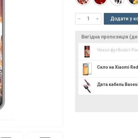
Додати у к
Вигідна пропозиція (д
Чохол футболіст Ро
Скло на Xiaomi Re
Дата кабель Baseus