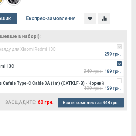
ошик
Експрес-замовлення
ешевше в наборі):
налду для Xiaomi Redmi 13C
259 грн.
dmi 13C
249 грн.
189 грн.
 Cafule Type-C Cable 3A (1m) (CATKLF-B) - Чорний
199 грн.
159 грн.
60 грн.
ЗАОЩАДИТЕ:
Взяти комплект за 448 грн.