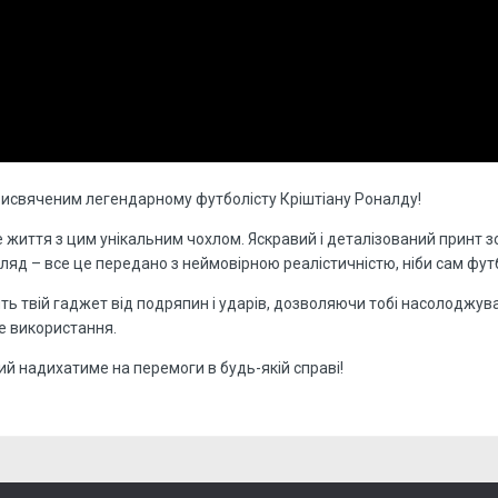
рисвяченим легендарному футболісту Кріштіану Роналду!
 життя з цим унікальним чохлом. Яскравий і деталізований принт 
яд – все це передано з неймовірною реалістичністю, ніби сам футб
тить твій гаджет від подряпин і ударів, дозволяючи тобі насолодж
е використання.
ий надихатиме на перемоги в будь-якій справі!