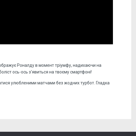
зображує Роналду в момент тріумфу, надихаючи на
оліст ось-ось з'явиться на твоєму смартфоні!
уватися улюбленими матчами без жодних турбот. Гладка