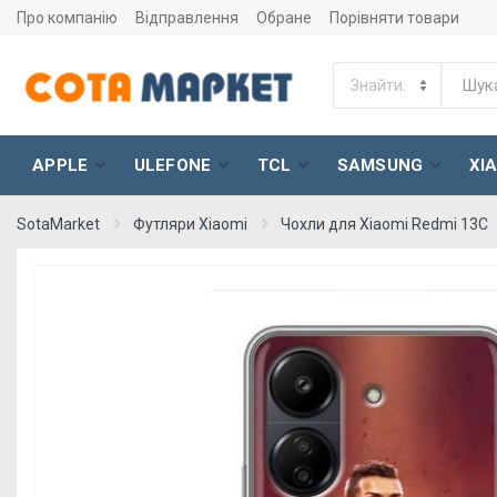
Про компанію
Відправлення
Обране
Порівняти товари
APPLE
ULEFONE
TCL
SAMSUNG
XI
SotaMarket
Футляри Xiaomi
Чохли для Xiaomi Redmi 13C