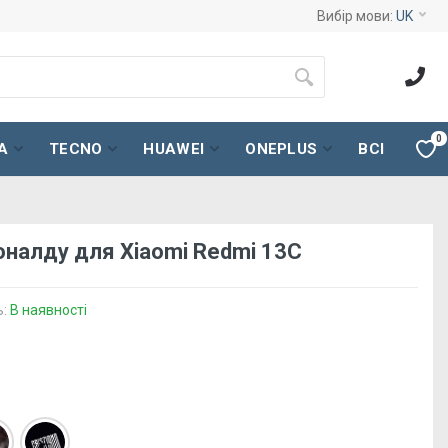
Вибір мови:
UK
0
A
TECNO
HUAWEI
ONEPLUS
ВСІ
оналду для Xiaomi Redmi 13C
ь:
В наявності