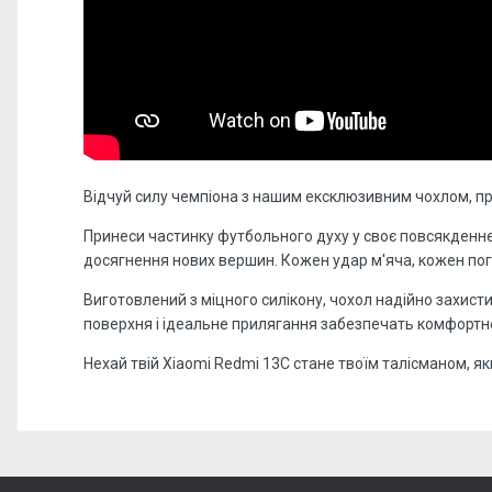
Відчуй силу чемпіона з нашим ексклюзивним чохлом, п
Принеси частинку футбольного духу у своє повсякденне
досягнення нових вершин. Кожен удар м'яча, кожен погл
Виготовлений з міцного силікону, чохол надійно захис
поверхня і ідеальне прилягання забезпечать комфортн
Нехай твій Xiaomi Redmi 13C стане твоїм талісманом, як
Відгуків поки немає, станьте першим!
Форм-фактор:
накладка
Напишіть відгук або думку
Матеріал:
силікон