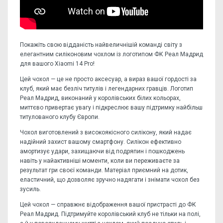
Покажіть свою відданість найвеличнішій команді світу з
елегантним силіконовим чохлом із логотипом ФК Реал Мадрид
для вашого Xiaomi 14 Pro!
Цей чохол — це не просто аксесуар, а вираз вашої гордості за
клуб, який має безліч титулів і легендарних гравців. Логотип
Реал Мадрид, виконаний у королівських білих кольорах,
миттєво привертає увагу і підкреслює вашу підтримку найбільш
титулованого клубу Європи.
Чохол виготовлений з високоякісного силікону, який надає
надійний захист вашому смартфону. Силікон ефективно
амортизує удари, захищаючи від подряпин і пошкоджень
навіть у найактивніші моменти, коли ви переживаєте за
результат гри своєї команди. Матеріал приємний на дотик,
еластичний, що дозволяє зручно надягати і знімати чохол без
зусиль.
Цей чохол — справжнє відображення вашої пристрасті до ФК
Реал Мадрид. Підтримуйте королівський клуб не тільки на полі,