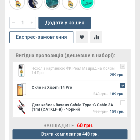
Додати у кошик
Експрес-замовлення
Вигідна пропозиція (дешевше в наборі):
Чохол з картинкою ФК Реал Мадрид на Ксяомі
14 Про
259 грн.
Скло на Xiaomi 14 Pro
249 грн.
189 грн.
Дата кабель Baseus Cafule Type-C Cable 3A
(1m) (CATKLF-B) - Чорний
199 грн.
159 грн.
60 грн.
ЗАОЩАДИТЕ:
Взяти комплект за 448 грн.