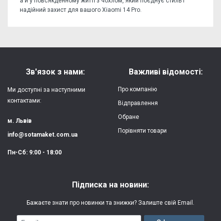
а й у повсякденному житті з чохлом, який поєднує стиль і
надійний захист для вашого Xiaomi 14 Pro.
Відгуків поки немає, станьте першим!
Форм-фактор:
накладка
Напишіть відгук або думку
Матеріал:
силікон
Зв'язок з нами:
Важливі відомості:
Захист:
від ударів,
Про компанію
Ми доступні за наступними
царапин, потертостей
контактами:
Відправлення
Обране
Якість:
яскрава, чітка
м. Львів
картинка
Порівняти товари
info@sotamaket.com.ua
Особливості:
можливий друк
★
★
★
★
★
Пн-Сб: 9:00 - 18:00
власної картинки
Опублікувати
Друк:
двошаровий УФ
Підписка на новини:
(вологостійкий, гнучкий)
Бажаєте знати про новинки та знижки? Залиште свій Email.
Термін виготовлення:
2-3 робочі дні
Email