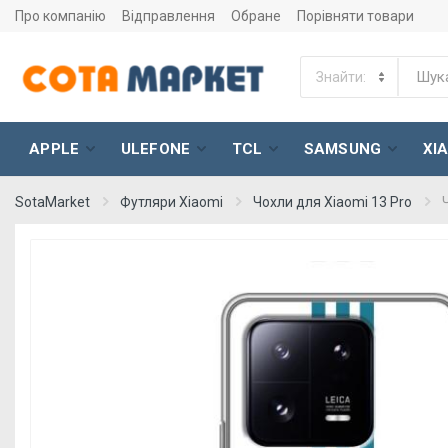
Про компанію
Відправлення
Обране
Порівняти товари
APPLE
ULEFONE
TCL
SAMSUNG
XI
SotaMarket
Футляри Xiaomi
Чохли для Xiaomi 13 Pro