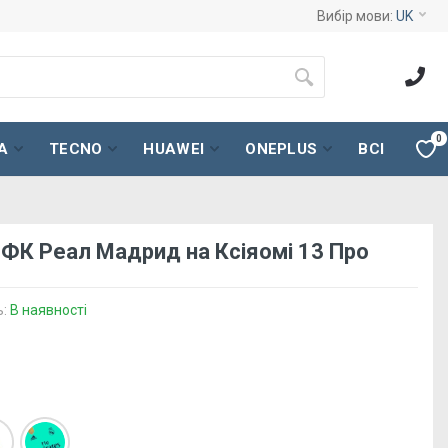
Вибір мови:
UK
0
A
TECNO
HUAWEI
ONEPLUS
ВСІ
 ФК Реал Мадрид на Ксіяомі 13 Про
ь:
В наявності