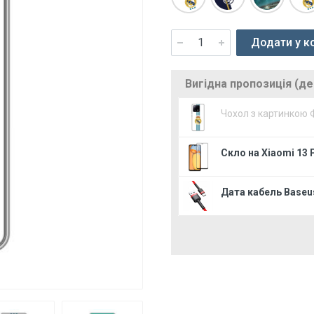
Додати у к
Вигідна пропозиція (д
Чохол з картинкою 
Скло на Xiaomi 13 
Дата кабель Baseus