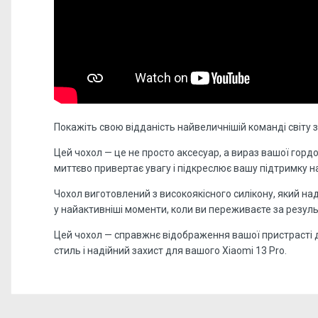
Покажіть свою відданість найвеличнішій команді світу
Цей чохол — це не просто аксесуар, а вираз вашої гордо
миттєво привертає увагу і підкреслює вашу підтримку 
Чохол виготовлений з високоякісного силікону, який н
у найактивніші моменти, коли ви переживаєте за резуль
Цей чохол — справжнє відображення вашої пристрасті до
стиль і надійний захист для вашого Xiaomi 13 Pro.
Відгуків поки немає, станьте першим!
Форм-фактор:
накладка
Напишіть відгук або думку