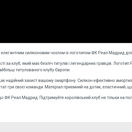
 з елегантним силіконовим чохлом із логотипом ФК Реал Мадрид для
сті за клуб, який має безліч титулів і легендарних гравців. Логоти
найбільш титулованого клубу Європи.
адає надійний захист вашому смартфону. Силікон ефективно аморти
тат гри своєї команди. Матеріал приємний на дотик, еластичний, що
 ФК Реал Мадрид. Підтримуйте королівський клуб не тільки на полі