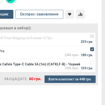
ошик
Експрес-замовлення
ешевше в наборі):
ФК Реал Мадрид на Ксіяомі 13 Про
259 грн.
Pro
249 грн.
189 грн.
 Cafule Type-C Cable 3A (1m) (CATKLF-B) - Чорний
199 грн.
159 грн.
60 грн.
ЗАОЩАДИТЕ:
Взяти комплект за 448 грн.