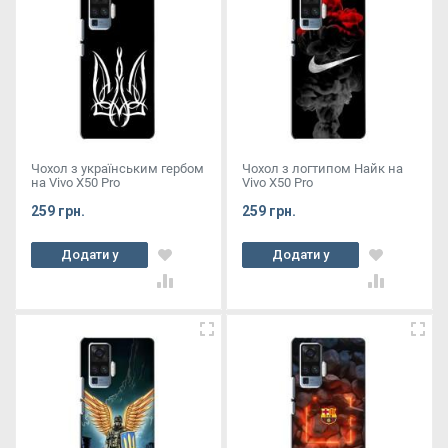
Чохол з українським гербом
Чохол з логтипом Найк на
на Vivo X50 Pro
Vivo X50 Pro
259 грн.
259 грн.
Додати у
Додати у
кошик
кошик