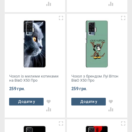
кошик
кошик
Чохол із милими котиками
Чохол з брендом Луі Вітон
на ВівО X50 Про
ВівО X50 Про
259 грн.
259 грн.
Додати у
Додати у
кошик
кошик