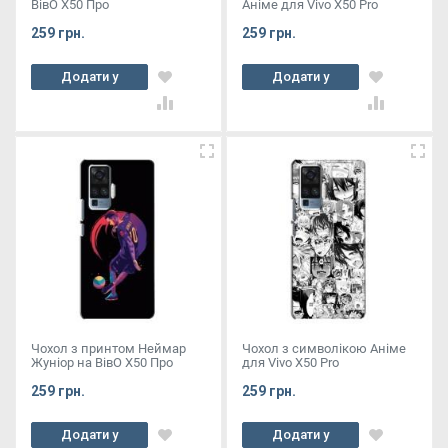
ВівО X50 Про
Аніме для Vivo X50 Pro
259 грн.
259 грн.
Додати у
Додати у
кошик
кошик
Чохол з принтом Неймар
Чохол з символікою Аніме
Жуніор на ВівО X50 Про
для Vivo X50 Pro
259 грн.
259 грн.
Додати у
Додати у