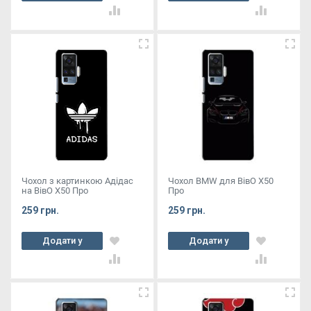
кошик
кошик
Чохол з картинкою Адідас
Чохол BMW для ВівО X50
на ВівО X50 Про
Про
259 грн.
259 грн.
Додати у
Додати у
кошик
кошик