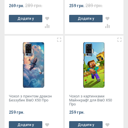
289 грн.
289 грн.
269 грн.
259 грн.
Додати у
Додати у
кошик
кошик
Чохол з принтом дракон
Чохол з картинками
Беззубик ВівО X50 Про
Майнкрафт для ВівО X50
Про
259 грн.
259 грн.
Додати у
Додати у