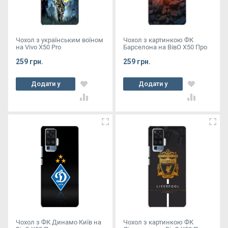
Чохол з українським воїном
Чохол з картинкою ФК
на Vivo X50 Pro
Барселона на ВівО X50 Про
259 грн.
259 грн.
Додати у
Додати у
кошик
кошик
Чохол з ФК Динамо Київ на
Чохол з картинкою ФК