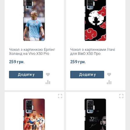
Чохол з картинкою Ерлінг
Чохол з картинками Ітачі
Холанд на Vivo X50 Pro
для ВівО X50 Про
259 грн.
259 грн.
Додати у
Додати у
кошик
кошик