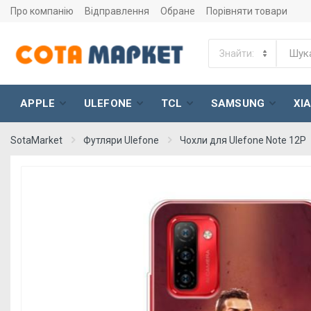
Про компанію
Відправлення
Обране
Порівняти товари
APPLE
ULEFONE
TCL
SAMSUNG
XI
SotaMarket
Футляри Ulefone
Чохли для Ulefone Note 12P