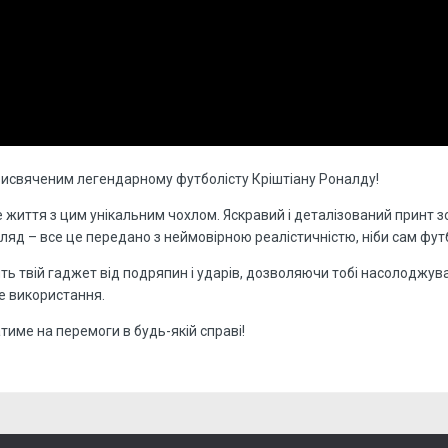
рисвяченим легендарному футболісту Кріштіану Роналду!
 життя з цим унікальним чохлом. Яскравий і деталізований принт 
яд – все це передано з неймовірною реалістичністю, ніби сам футб
тить твій гаджет від подряпин і ударів, дозволяючи тобі насолодж
е використання.
тиме на перемоги в будь-якій справі!