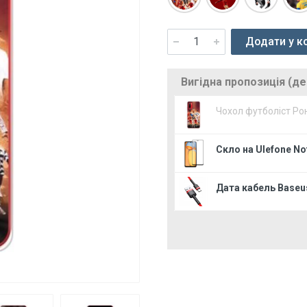
Додати у к
Вигідна пропозиція (д
Чохол футболіст Ро
Скло на Ulefone No
Дата кабель Baseus