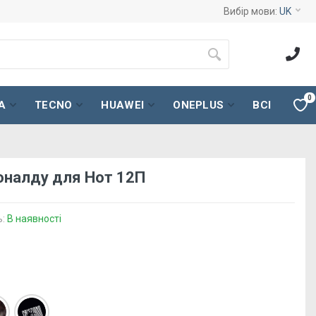
Вибір мови:
UK
0
A
TECNO
HUAWEI
ONEPLUS
ВСІ
оналду для Нот 12П
ь:
В наявності