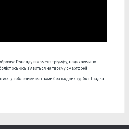
зображує Роналду в момент тріумфу, надихаючи на
оліст ось-ось з'явиться на твоєму смартфоні!
уватися улюбленими матчами без жодних турбот. Гладка