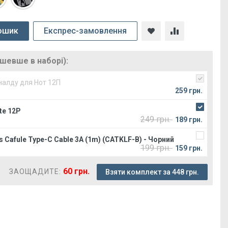
ошик
Експрес-замовлення
ешевше в наборі):
налду для Нот 12П
259 грн.
te 12P
249 грн.
189 грн.
 Cafule Type-C Cable 3A (1m) (CATKLF-B) - Чорний
199 грн.
159 грн.
60 грн.
ЗАОЩАДИТЕ:
Взяти комплект за 448 грн.