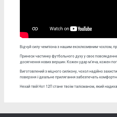
Відчуй силу чемпіона з нашим ексклюзивним чохлом, п
Принеси частинку футбольного духу у своє повсякденне
досягнення нових вершин. Кожен удар м'яча, кожен погл
Виготовлений з міцного силікону, чохол надійно захис
поверхня і ідеальне прилягання забезпечать комфортн
Нехай твій Нот 12П стане твоїм талісманом, який надиха
Відгуків поки немає, станьте першим!
Форм-фактор:
накладка
Напишіть відгук або думку
Матеріал:
силікон